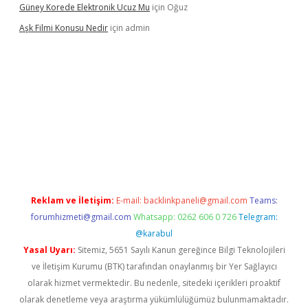
Güney Korede Elektronik Ucuz Mu
için
Oğuz
Aşk Filmi Konusu Nedir
için
admin
üvenilir mi
elexbetgiris.org
Reklam ve İletişim:
E-mail:
backlinkpaneli@gmail.com
Teams:
forumhizmeti@gmail.com
Whatsapp: 0262 606 0 726
Telegram:
@karabul
Yasal Uyarı:
Sitemiz, 5651 Sayılı Kanun gereğince Bilgi Teknolojileri
ve İletişim Kurumu (BTK) tarafından onaylanmış bir Yer Sağlayıcı
olarak hizmet vermektedir. Bu nedenle, sitedeki içerikleri proaktif
olarak denetleme veya araştırma yükümlülüğümüz bulunmamaktadır.