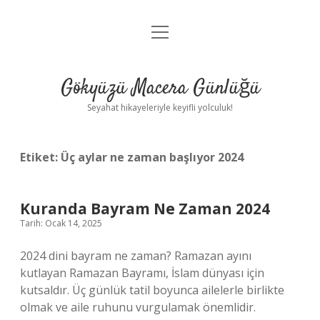
menüyü
Anasayfa
aç
Gizlilik Politikası
Gökyüzü Macera Günlüğü
Yasal Uyarı
Seyahat hikayeleriyle keyifli yolculuk!
Hakkımızda
Etiket:
Üç aylar ne zaman başlıyor 2024
Kuranda Bayram Ne Zaman 2024
Tarih: Ocak 14, 2025
2024 dini bayram ne zaman? Ramazan ayını
kutlayan Ramazan Bayramı, İslam dünyası için
kutsaldır. Üç günlük tatil boyunca ailelerle birlikte
olmak ve aile ruhunu vurgulamak önemlidir.