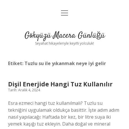
menüyü
Anasayfa
aç
Gizlilik Politikası
Gökyüzü Macera Günlüğü
Yasal Uyarı
Seyahat hikayeleriyle keyifli yolculuk!
Hakkımızda
Etiket:
Tuzlu su ile yıkanmak neye iyi gelir
Dişil Enerjide Hangi Tuz Kullanılır
Tarih: Aralık 4, 2024
Esra ezmeci hangi tuz kullanılmalı? Tuzlu su
tekniğini uygulamak oldukça basittir. İşte adım adım
nasıl yapılacağı: Haftada bir kez, bir litre suya iki
yemek kaşığı tuz ekleyin. Daha doğal ve mineral