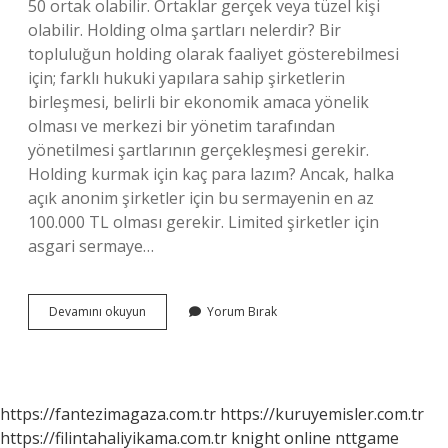
50 ortak olabilir. Ortaklar gerçek veya tüzel kişi
olabilir. Holding olma şartları nelerdir? Bir
topluluğun holding olarak faaliyet gösterebilmesi
için; farklı hukuki yapılara sahip şirketlerin
birleşmesi, belirli bir ekonomik amaca yönelik
olması ve merkezi bir yönetim tarafından
yönetilmesi şartlarının gerçekleşmesi gerekir.
Holding kurmak için kaç para lazım? Ancak, halka
açık anonim şirketler için bu sermayenin en az
100.000 TL olması gerekir. Limited şirketler için
asgari sermaye…
Kaç
Devamını okuyun
Yorum Bırak
Şirket
Bir
Holding
Olur
https://fantezimagaza.com.tr
https://kuruyemisler.com.tr
https://filintahaliyikama.com.tr
knight online
nttgame