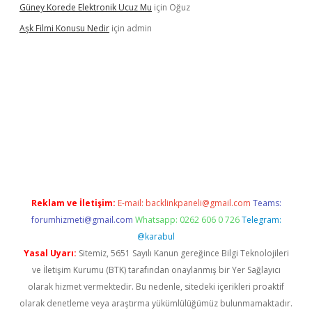
Güney Korede Elektronik Ucuz Mu
için
Oğuz
Aşk Filmi Konusu Nedir
için
admin
üvenilir mi
elexbetgiris.org
Reklam ve İletişim:
E-mail:
backlinkpaneli@gmail.com
Teams:
forumhizmeti@gmail.com
Whatsapp: 0262 606 0 726
Telegram:
@karabul
Yasal Uyarı:
Sitemiz, 5651 Sayılı Kanun gereğince Bilgi Teknolojileri
ve İletişim Kurumu (BTK) tarafından onaylanmış bir Yer Sağlayıcı
olarak hizmet vermektedir. Bu nedenle, sitedeki içerikleri proaktif
olarak denetleme veya araştırma yükümlülüğümüz bulunmamaktadır.