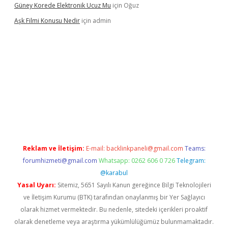
Güney Korede Elektronik Ucuz Mu
için
Oğuz
Aşk Filmi Konusu Nedir
için
admin
üvenilir mi
elexbetgiris.org
Reklam ve İletişim:
E-mail:
backlinkpaneli@gmail.com
Teams:
forumhizmeti@gmail.com
Whatsapp: 0262 606 0 726
Telegram:
@karabul
Yasal Uyarı:
Sitemiz, 5651 Sayılı Kanun gereğince Bilgi Teknolojileri
ve İletişim Kurumu (BTK) tarafından onaylanmış bir Yer Sağlayıcı
olarak hizmet vermektedir. Bu nedenle, sitedeki içerikleri proaktif
olarak denetleme veya araştırma yükümlülüğümüz bulunmamaktadır.