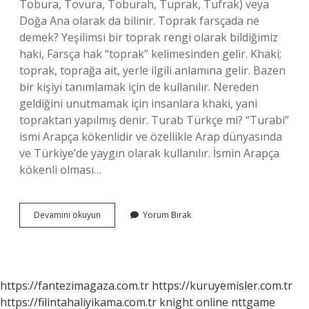
Tobura, Tovura, Toburah, Tuprak, Tufrak) veya
Doğa Ana olarak da bilinir. Toprak farsçada ne
demek? Yeşilimsi bir toprak rengi olarak bildiğimiz
haki, Farsça hak “toprak” kelimesinden gelir. Khaki;
toprak, toprağa ait, yerle ilgili anlamına gelir. Bazen
bir kişiyi tanımlamak için de kullanılır. Nereden
geldiğini unutmamak için insanlara khaki, yani
topraktan yapılmış denir. Turab Türkçe mi? “Turabi”
ismi Arapça kökenlidir ve özellikle Arap dünyasında
ve Türkiye’de yaygın olarak kullanılır. İsmin Arapça
kökenli olması…
Toprak
Devamını okuyun
Yorum Bırak
Kelimesinin
Kökü
Nedir
https://fantezimagaza.com.tr
https://kuruyemisler.com.tr
https://filintahaliyikama.com.tr
knight online
nttgame