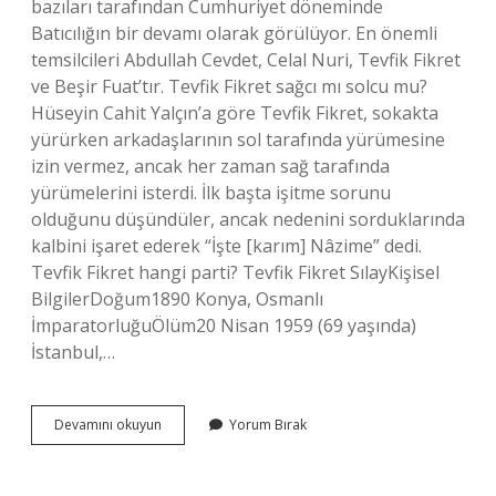
bazıları tarafından Cumhuriyet döneminde
Batıcılığın bir devamı olarak görülüyor. En önemli
temsilcileri Abdullah Cevdet, Celal Nuri, Tevfik Fikret
ve Beşir Fuat’tır. Tevfik Fikret sağcı mı solcu mu?
Hüseyin Cahit Yalçın’a göre Tevfik Fikret, sokakta
yürürken arkadaşlarının sol tarafında yürümesine
izin vermez, ancak her zaman sağ tarafında
yürümelerini isterdi. İlk başta işitme sorunu
olduğunu düşündüler, ancak nedenini sorduklarında
kalbini işaret ederek “İşte [karım] Nâzime” dedi.
Tevfik Fikret hangi parti? Tevfik Fikret SılayKişisel
BilgilerDoğum1890 Konya, Osmanlı
İmparatorluğuÖlüm20 Nisan 1959 (69 yaşında)
İstanbul,…
Tevfik
Devamını okuyun
Yorum Bırak
Fikret
Hangi
Siyasi