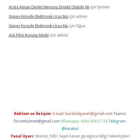
Açığa Alınan Devlet Memuru Emekli Olabilir Mi
için
Şermin
Güney Korede Elektronik Ucuz Mu
için
admin
Güney Korede Elektronik Ucuz Mu
için
Oğuz
Aşk Filmi Konusu Nedir
için
admin
üvenilir mi
elexbetgiris.org
Reklam ve İletişim:
E-mail:
backlinkpaneli@gmail.com
Teams:
forumhizmeti@gmail.com
Whatsapp: 0262 606 0 726
Telegram:
@karabul
Yasal Uyarı:
Sitemiz, 5651 Sayılı Kanun gereğince Bilgi Teknolojileri