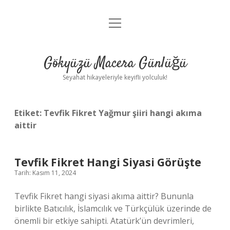
menüyü
Anasayfa
aç
Gizlilik Politikası
Gökyüzü Macera Günlüğü
Yasal Uyarı
Seyahat hikayeleriyle keyifli yolculuk!
Hakkımızda
Etiket:
Tevfik Fikret Yağmur şiiri hangi akıma
aittir
Tevfik Fikret Hangi Siyasi Görüşte
Tarih: Kasım 11, 2024
Tevfik Fikret hangi siyasi akıma aittir? Bununla
birlikte Batıcılık, İslamcılık ve Türkçülük üzerinde de
önemli bir etkiye sahipti. Atatürk’ün devrimleri,