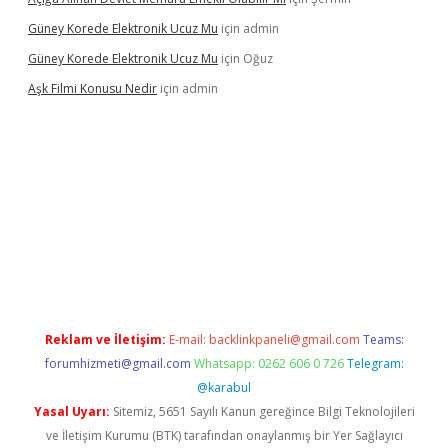
Güney Korede Elektronik Ucuz Mu
için
admin
Güney Korede Elektronik Ucuz Mu
için
Oğuz
Aşk Filmi Konusu Nedir
için
admin
venilir mi
elexbetgiris.org
Reklam ve İletişim:
E-mail:
backlinkpaneli@gmail.com
Teams:
forumhizmeti@gmail.com
Whatsapp: 0262 606 0 726
Telegram:
@karabul
Yasal Uyarı:
Sitemiz, 5651 Sayılı Kanun gereğince Bilgi Teknolojileri
ve İletişim Kurumu (BTK) tarafından onaylanmış bir Yer Sağlayıcı