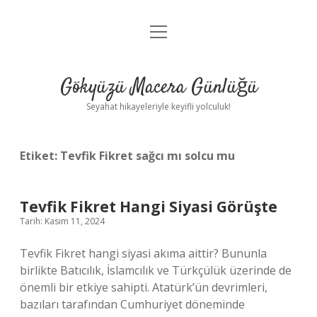
menüyü
Anasayfa
aç
Gizlilik Politikası
Gökyüzü Macera Günlüğü
Yasal Uyarı
Seyahat hikayeleriyle keyifli yolculuk!
Hakkımızda
Etiket:
Tevfik Fikret sağcı mı solcu mu
Tevfik Fikret Hangi Siyasi Görüşte
Tarih: Kasım 11, 2024
Tevfik Fikret hangi siyasi akıma aittir? Bununla
birlikte Batıcılık, İslamcılık ve Türkçülük üzerinde de
önemli bir etkiye sahipti. Atatürk’ün devrimleri,
bazıları tarafından Cumhuriyet döneminde