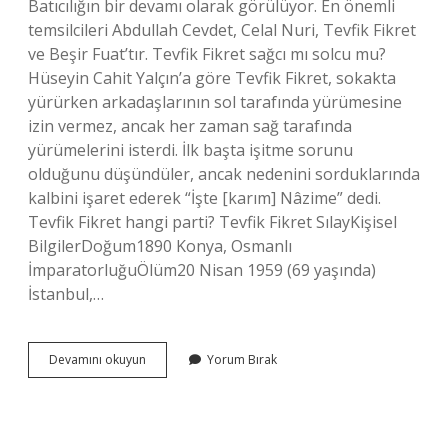
Batıcılığın bir devamı olarak görülüyor. En önemli
temsilcileri Abdullah Cevdet, Celal Nuri, Tevfik Fikret
ve Beşir Fuat’tır. Tevfik Fikret sağcı mı solcu mu?
Hüseyin Cahit Yalçın’a göre Tevfik Fikret, sokakta
yürürken arkadaşlarının sol tarafında yürümesine
izin vermez, ancak her zaman sağ tarafında
yürümelerini isterdi. İlk başta işitme sorunu
olduğunu düşündüler, ancak nedenini sorduklarında
kalbini işaret ederek “İşte [karım] Nâzime” dedi.
Tevfik Fikret hangi parti? Tevfik Fikret SılayKişisel
BilgilerDoğum1890 Konya, Osmanlı
İmparatorluğuÖlüm20 Nisan 1959 (69 yaşında)
İstanbul,…
Tevfik
Devamını okuyun
Yorum Bırak
Fikret
Hangi
Siyasi
Görüşte