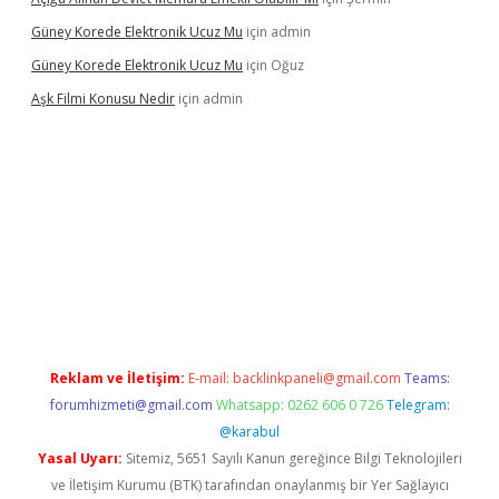
Güney Korede Elektronik Ucuz Mu
için
admin
Güney Korede Elektronik Ucuz Mu
için
Oğuz
Aşk Filmi Konusu Nedir
için
admin
üvenilir mi
elexbetgiris.org
Reklam ve İletişim:
E-mail:
backlinkpaneli@gmail.com
Teams:
forumhizmeti@gmail.com
Whatsapp: 0262 606 0 726
Telegram:
@karabul
Yasal Uyarı:
Sitemiz, 5651 Sayılı Kanun gereğince Bilgi Teknolojileri
ve İletişim Kurumu (BTK) tarafından onaylanmış bir Yer Sağlayıcı