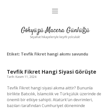
menüyü
Anasayfa
aç
Gizlilik Politikası
Gökyüzü Macera Günlüğü
Yasal Uyarı
Seyahat hikayeleriyle keyifli yolculuk!
Hakkımızda
Etiket:
Tevfik Fikret hangi akımı savundu
Tevfik Fikret Hangi Siyasi Görüşte
Tarih: Kasım 11, 2024
Tevfik Fikret hangi siyasi akıma aittir? Bununla
birlikte Batıcılık, İslamcılık ve Türkçülük üzerinde de
önemli bir etkiye sahipti. Atatürk’ün devrimleri,
bazıları tarafından Cumhuriyet döneminde