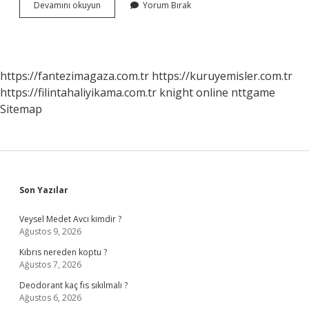
Telekomünikasyon
Devamını okuyun
Yorum Bırak
Hizmetleri
Nelerdir
https://fantezimagaza.com.tr
https://kuruyemisler.com.tr
https://filintahaliyikama.com.tr
knight online
nttgame
Sitemap
Sidebar
Son Yazılar
Veysel Medet Avcı kimdir ?
Ağustos 9, 2026
Kıbrıs nereden koptu ?
Ağustos 7, 2026
Deodorant kaç fıs sıkılmalı ?
Ağustos 6, 2026