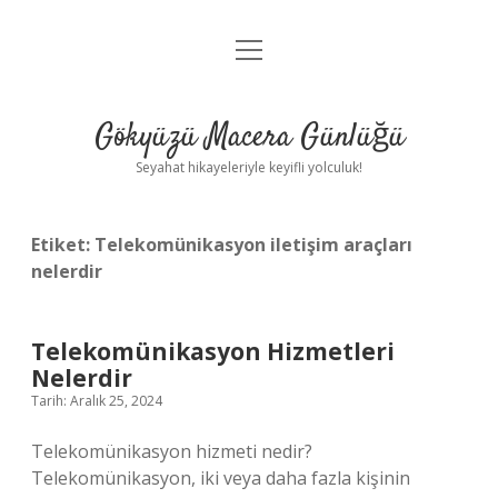
menüyü
Anasayfa
aç
Gizlilik Politikası
Gökyüzü Macera Günlüğü
Yasal Uyarı
Seyahat hikayeleriyle keyifli yolculuk!
Hakkımızda
Etiket:
Telekomünikasyon iletişim araçları
nelerdir
Telekomünikasyon Hizmetleri
Nelerdir
Tarih: Aralık 25, 2024
Telekomünikasyon hizmeti nedir?
Telekomünikasyon, iki veya daha fazla kişinin