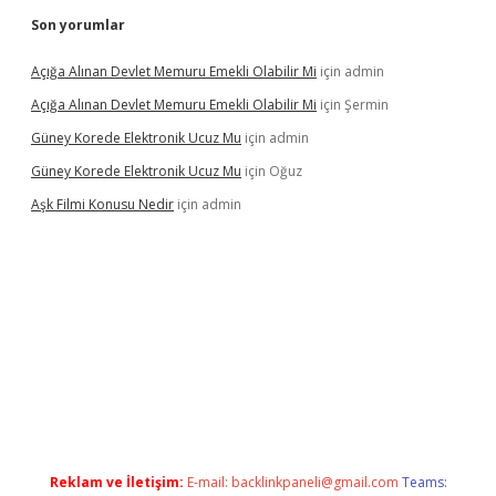
Son yorumlar
Açığa Alınan Devlet Memuru Emekli Olabilir Mi
için
admin
Açığa Alınan Devlet Memuru Emekli Olabilir Mi
için
Şermin
Güney Korede Elektronik Ucuz Mu
için
admin
Güney Korede Elektronik Ucuz Mu
için
Oğuz
Aşk Filmi Konusu Nedir
için
admin
üvenilir mi
elexbetgiris.org
Reklam ve İletişim:
E-mail:
backlinkpaneli@gmail.com
Teams: