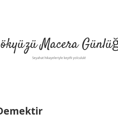
ökyüzü Macera Günlü
Seyahat hikayeleriyle keyifli yolculuk!
Demektir