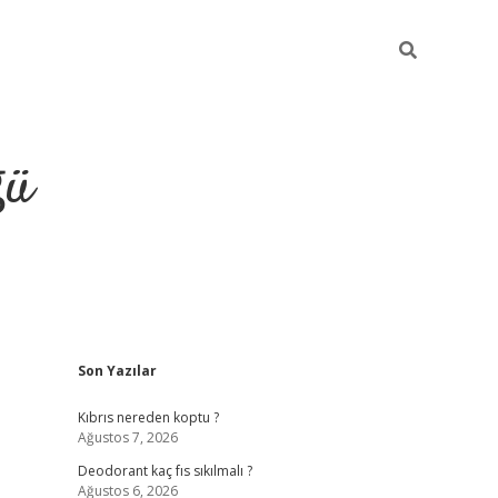
ğü
Sidebar
Son Yazılar
hiltonbet yeni giriş
betexper güvenilir
Kıbrıs nereden koptu ?
Ağustos 7, 2026
Deodorant kaç fıs sıkılmalı ?
Ağustos 6, 2026