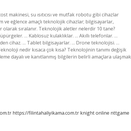
ost makinesi, su ısıtıcısı ve mutfak robotu gibi cihazlar
m ve eğlence amaçlı teknolojik cihazlar; bilgisayarlar,
r olarak sıralanır. Teknolojik aletler nelerdir 10 tane?
üpürgeler. … Kablosuz kulaklıklar. … Akıllı telefonlar. …
den cihaz. … Tablet bilgisayarlar. … Drone teknolojisi. …
noloji nedir kısaca çok kısa? Teknolojinin tanımı değişik
zleme dayalı ve kanıtlanmış bilgilerin belirli amaçlara ulaşmak
com.tr
https://filintahaliyikama.com.tr
knight online
nttgame