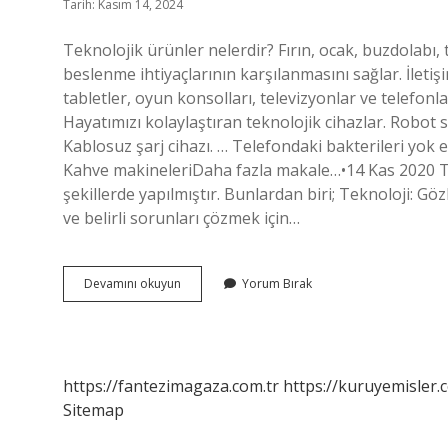
Tarih: Kasım 14, 2024
Teknolojik ürünler nelerdir? Fırın, ocak, buzdolabı, t
beslenme ihtiyaçlarının karşılanmasını sağlar. İletişi
tabletler, oyun konsolları, televizyonlar ve telefonla
Hayatımızı kolaylaştıran teknolojik cihazlar. Robot s
Kablosuz şarj cihazı. … Telefondaki bakterileri yok e
Kahve makineleriDaha fazla makale…•14 Kas 2020 Tek
şekillerde yapılmıştır. Bunlardan biri; Teknoloji: Gö
ve belirli sorunları çözmek için…
Teknolojik
Devamını okuyun
Yorum Bırak
Ürün
Ne
Demektir
https://fantezimagaza.com.tr
https://kuruyemisler.
Sitemap