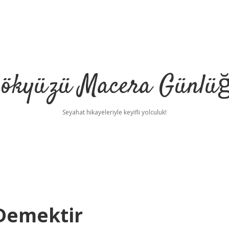
ökyüzü Macera Günlü
Seyahat hikayeleriyle keyifli yolculuk!
Demektir