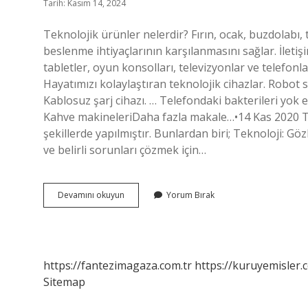
Tarih: Kasım 14, 2024
Teknolojik ürünler nelerdir? Fırın, ocak, buzdolabı, t
beslenme ihtiyaçlarının karşılanmasını sağlar. İletişi
tabletler, oyun konsolları, televizyonlar ve telefonla
Hayatımızı kolaylaştıran teknolojik cihazlar. Robot s
Kablosuz şarj cihazı. … Telefondaki bakterileri yok e
Kahve makineleriDaha fazla makale…•14 Kas 2020 Tek
şekillerde yapılmıştır. Bunlardan biri; Teknoloji: Gö
ve belirli sorunları çözmek için…
Teknolojik
Devamını okuyun
Yorum Bırak
Ürün
Ne
Demektir
https://fantezimagaza.com.tr
https://kuruyemisler.
Sitemap