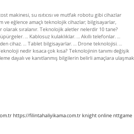
ost makinesi, su ısıtıcısı ve mutfak robotu gibi cihazlar
m ve eğlence amaçlı teknolojik cihazlar; bilgisayarlar,
r olarak sıralanır. Teknolojik aletler nelerdir 10 tane?
üpürgeler. … Kablosuz kulaklıklar. … Akıllı telefonlar. …
den cihaz. … Tablet bilgisayarlar. … Drone teknolojisi. …
noloji nedir kısaca çok kısa? Teknolojinin tanımı değişik
zleme dayalı ve kanıtlanmış bilgilerin belirli amaçlara ulaşmak
com.tr
https://filintahaliyikama.com.tr
knight online
nttgame