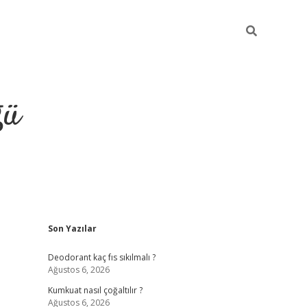
ğü
Sidebar
Son Yazılar
hiltonbet yeni giriş
betexper güvenilir 
Deodorant kaç fıs sıkılmalı ?
Ağustos 6, 2026
Kumkuat nasıl çoğaltılır ?
Ağustos 6, 2026