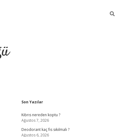
ğü
Sidebar
Son Yazılar
hiltonbet yeni giriş
betexper güvenilir 
Kıbrıs nereden koptu ?
Ağustos 7, 2026
Deodorant kaç fıs sıkılmalı ?
Ağustos 6, 2026