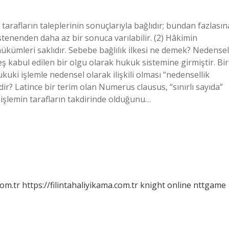
 tarafların taleplerinin sonuçlarıyla bağlıdır; bundan fazlasın
tenenden daha az bir sonuca varılabilir. (2) Hâkimin
 hükümleri saklıdır. Sebebe bağlılık ilkesi ne demek? Nedensel
eş kabul edilen bir olgu olarak hukuk sistemine girmiştir. Bir
uki işlemle nedensel olarak ilişkili olması “nedensellik
edir? Latince bir terim olan Numerus clausus, “sınırlı sayıda”
al işlemin tarafların takdirinde olduğunu…
com.tr
https://filintahaliyikama.com.tr
knight online
nttgame