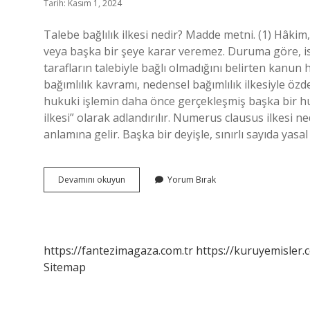
Tarih: Kasım 1, 2024
Talebe bağlılık ilkesi nedir? Madde metni. (1) Hâkim,
veya başka bir şeye karar veremez. Duruma göre, is
tarafların talebiyle bağlı olmadığını belirten kanun
bağımlılık kavramı, nedensel bağımlılık ilkesiyle özd
hukuki işlemin daha önce gerçekleşmiş başka bir huk
ilkesi” olarak adlandırılır. Numerus clausus ilkesi n
anlamına gelir. Başka bir deyişle, sınırlı sayıda yas
Tipe
Devamını okuyun
Yorum Bırak
Bağlılık
Ilkesi
Nedir
https://fantezimagaza.com.tr
https://kuruyemisler.
Sitemap