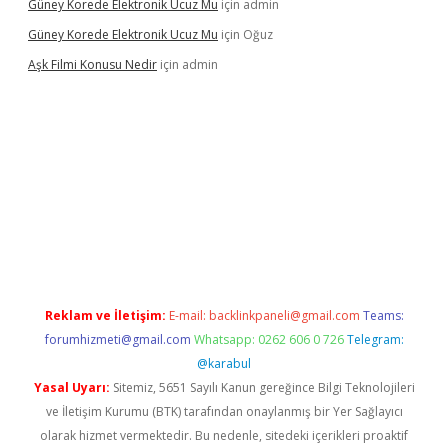
Güney Korede Elektronik Ucuz Mu
için
admin
Güney Korede Elektronik Ucuz Mu
için
Oğuz
Aşk Filmi Konusu Nedir
için
admin
üvenilir mi
elexbetgiris.org
Reklam ve İletişim:
E-mail:
backlinkpaneli@gmail.com
Teams:
forumhizmeti@gmail.com
Whatsapp: 0262 606 0 726
Telegram:
@karabul
Yasal Uyarı:
Sitemiz, 5651 Sayılı Kanun gereğince Bilgi Teknolojileri
ve İletişim Kurumu (BTK) tarafından onaylanmış bir Yer Sağlayıcı
olarak hizmet vermektedir. Bu nedenle, sitedeki içerikleri proaktif