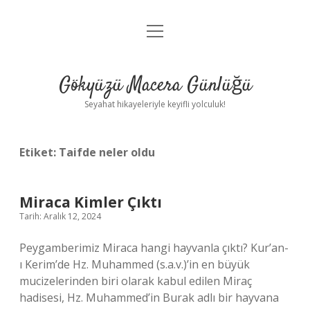
menüyü
Anasayfa
aç
Gizlilik Politikası
Gökyüzü Macera Günlüğü
Yasal Uyarı
Seyahat hikayeleriyle keyifli yolculuk!
Hakkımızda
Etiket:
Taifde neler oldu
Miraca Kimler Çıktı
Tarih: Aralık 12, 2024
Peygamberimiz Miraca hangi hayvanla çıktı? Kur’an-
ı Kerim’de Hz. Muhammed (s.a.v.)’in en büyük
mucizelerinden biri olarak kabul edilen Miraç
hadisesi, Hz. Muhammed’in Burak adlı bir hayvana