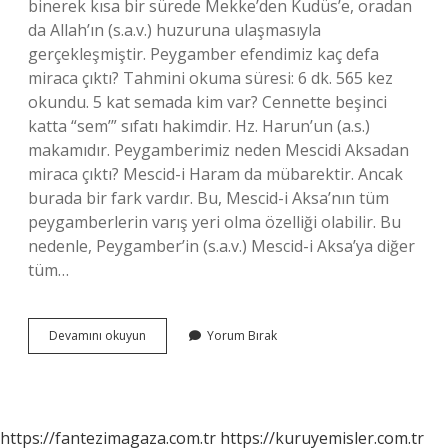
binerek kısa bir sürede Mekke’den Kudüs’e, oradan
da Allah’ın (s.a.v.) huzuruna ulaşmasıyla
gerçekleşmiştir. Peygamber efendimiz kaç defa
miraca çıktı? Tahmini okuma süresi: 6 dk. 565 kez
okundu. 5 kat semada kim var? Cennette beşinci
katta “sem’” sıfatı hakimdir. Hz. Harun’un (a.s.)
makamıdır. Peygamberimiz neden Mescidi Aksadan
miraca çıktı? Mescid-i Haram da mübarektir. Ancak
burada bir fark vardır. Bu, Mescid-i Aksa’nın tüm
peygamberlerin varış yeri olma özelliği olabilir. Bu
nedenle, Peygamber’in (s.a.v.) Mescid-i Aksa’ya diğer
tüm…
Miraca
Devamını okuyun
Yorum Bırak
Kimler
Çıktı
https://fantezimagaza.com.tr
https://kuruyemisler.com.tr