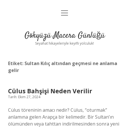
menüyü
Anasayfa
aç
Gizlilik Politikası
Gökyüzü Macera Günlüğü
Yasal Uyarı
Seyahat hikayeleriyle keyifli yolculuk!
Hakkımızda
Etiket:
Sultan Kılıç altından geçmesi ne anlama
gelir
Cülus Bahşişi Neden Verilir
Tarih: Ekim 27, 2024
Cülus töreninin amacı nedir? Cülus, “oturmak”
anlamına gelen Arapça bir kelimedir. Bir Sultan’ın
ölümünden veya tahttan indirilmesinden sonra yeni