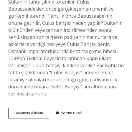
Sultan’ın tahta çıkma törenidir. Cülus,
Babüssaade’den önce gerçekleşen en önemli ve
görkemli törendi. Taht ilk önce Babüssaade’nin
önüne getirilir. Cülus bahşişi neden yapılır? Sultanın
ölümünden veya tahttan indirilmesinden sonra
kendisinden sonra gelen padişahın memurlara ve
askerlere verdiği hediyeye Culus Bahşişi denir.
Osmanlı İmparatorluğu’nda ilk tahta çıkma hibesi
1389’da Yıldırım Bayezid tarafından Kapıkullara
verilmiştir. Cülus bahşişi kimlere verilir? Padişahların
tahta çıktıklarında “Culus Bahşişi” adı verilen bir
ikramiye almaları kanun olduğu gibi, padişahın ilk
döneminde onlara “Sefer Bahşişi” adı altında para
verilmesi kanunu…
Cülus
Devamını okuyun
Yorum Bırak
Bahşişi
Neden
Verilir