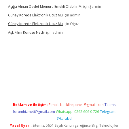
Açığa Alınan Devlet Memuru Emekli Olabilir Mi
için
Şermin
Güney Korede Elektronik Ucuz Mu
için
admin
Güney Korede Elektronik Ucuz Mu
için
Oğuz
Aşk Filmi Konusu Nedir
için
admin
üvenilir mi
elexbetgiris.org
Reklam ve İletişim:
E-mail:
backlinkpaneli@gmail.com
Teams:
forumhizmeti@gmail.com
Whatsapp: 0262 606 0 726
Telegram:
@karabul
Yasal Uyarı:
Sitemiz, 5651 Sayılı Kanun gereğince Bilgi Teknolojileri