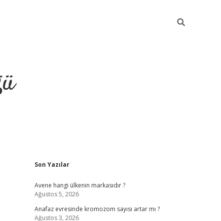
ğü
Sidebar
Son Yazılar
hiltonbet yen
Avene hangi ülkenin markasıdır ?
Ağustos 5, 2026
Anafaz evresinde kromozom sayısı artar mı ?
Ağustos 3, 2026