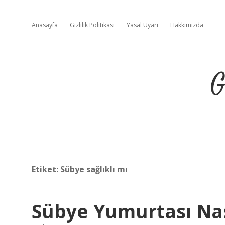
Anasayfa
Gizlilik Politikası
Yasal Uyarı
Hakkımızda
G
Etiket:
Sübye sağlıklı mı
Sübye Yumurtası Nasıl