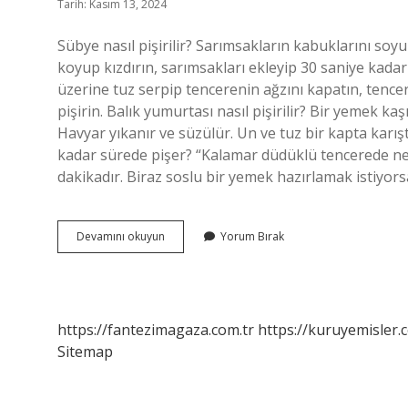
Tarih: Kasım 13, 2024
Sübye nasıl pişirilir? Sarımsakların kabuklarını soy
koyup kızdırın, sarımsakları ekleyip 30 saniye kada
üzerine tuz serpip tencerenin ağzını kapatın, tenc
pişirin. Balık yumurtası nasıl pişirilir? Bir yemek k
Havyar yıkanır ve süzülür. Un ve tuz bir kapta karıştı
kadar sürede pişer? “Kalamar düdüklü tencerede ne
dakikadır. Biraz soslu bir yemek hazırlamak istiyor
Sübye
Devamını okuyun
Yorum Bırak
Yumurtası
Nasıl
Pişirilir
https://fantezimagaza.com.tr
https://kuruyemisler.
Sitemap