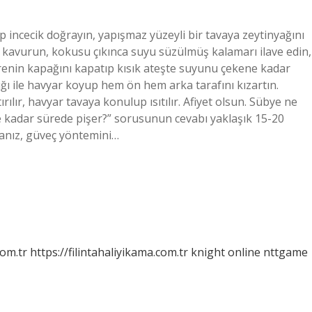
up incecik doğrayın, yapışmaz yüzeyli bir tavaya zeytinyağını
r kavurun, kokusu çıkınca suyu süzülmüş kalamarı ilave edin,
erenin kapağını kapatıp kısık ateşte suyunu çekene kadar
aşığı ile havyar koyup hem ön hem arka tarafını kızartın.
rılır, havyar tavaya konulup ısıtılır. Afiyet olsun. Sübye ne
 kadar sürede pişer?” sorusunun cevabı yaklaşık 15-20
sanız, güveç yöntemini…
com.tr
https://filintahaliyikama.com.tr
knight online
nttgame