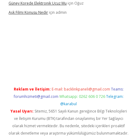
Güney Korede Elektronik Ucuz Mu
için
Oğuz
Aşk Filmi Konusu Nedir
için
admin
üvenilir mi
elexbetgiris.org
Reklam ve İletişim:
E-mail:
backlinkpaneli@gmail.com
Teams:
forumhizmeti@gmail.com
Whatsapp: 0262 606 0 726
Telegram:
@karabul
Yasal Uyarı:
Sitemiz, 5651 Sayılı Kanun gereğince Bilgi Teknolojileri
ve İletişim Kurumu (BTK) tarafından onaylanmış bir Yer Sağlayıcı
olarak hizmet vermektedir. Bu nedenle, sitedeki içerikleri proaktif
olarak denetleme veya araştırma yükümlülüğümüz bulunmamaktadır.