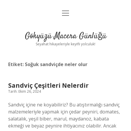
menüyü
Anasayfa
aç
Gizlilik Politikası
Gökyüzü Macera Günlüğü
Yasal Uyarı
Seyahat hikayeleriyle keyifli yolculuk!
Hakkımızda
Etiket:
Soğuk sandviçde neler olur
Sandviç Çeşitleri Nelerdir
Tarih: Ekim 26, 2024
Sandviç içine ne koyabiliriz? Bu atıştırmalığı sandviç
malzemeleriyle yapmak için çedar peyniri, domates,
salatalık, yeşil biber, marul, maydanoz, kabata
ekmeği ve beyaz peynire ihtiyacınız olabilir. Ancak