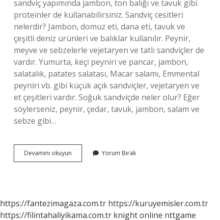
sandviç yapımında jambon, ton balığı ve tavuk gibi
proteinler de kullanabilirsiniz. Sandviç cesitleri
nelerdir? Jambon, domuz eti, dana eti, tavuk ve
çeşitli deniz ürünleri ve balıklar kullanılır. Peynir,
meyve ve sebzelerle vejetaryen ve tatlı sandviçler de
vardır. Yumurta, keçi peyniri ve pancar, jambon,
salatalık, patates salatası, Macar salamı, Emmental
peyniri vb. gibi küçük açık sandviçler, vejetaryen ve
et çeşitleri vardır. Soğuk sandviçde neler olur? Eğer
söylerseniz, peynir, çedar, tavuk, jambon, salam ve
sebze gibi…
Sandviç
Devamını okuyun
Yorum Bırak
Çeşitleri
Nelerdir
https://fantezimagaza.com.tr
https://kuruyemisler.com.tr
https://filintahaliyikama.com.tr
knight online
nttgame