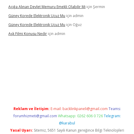
Açığa Alınan Devlet Memuru Emekli Olabilir Mi
için
Şermin
Güney Korede Elektronik Ucuz Mu
için
admin
Güney Korede Elektronik Ucuz Mu
için
Oğuz
Aşk Filmi Konusu Nedir
için
admin
 güvenilir mi
elexbetgiris.org
Reklam ve İletişim:
E-mail:
backlinkpaneli@gmail.com
Teams:
forumhizmeti@gmail.com
Whatsapp: 0262 606 0 726
Telegram:
@karabul
Yasal Uyarı:
Sitemiz, 5651 Sayılı Kanun gereğince Bilgi Teknolojileri