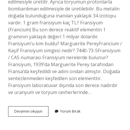
edilmesiyle üretilir. Ayrıca toryumun protonlarla
bombardıman edilmesiyle de üretilebilir. Bu metalin
doğada bulunduğuna inanılan yaklaşık 34 izotopu
vardır. 1 gram fransiyum kaç TL? Fransiyum
(Francium) Bu son derece reaktif elementin 1
gramının yaklaşık değeri 1 milyar dolardır.
Fransiyum’u kim buldu? Marguerite PereyFrancium /
Kaşif Fransiyum simgesi nedir? 7440-73-5Fransiyum
/ CAS numarası Fransiyum nerelerde bulunur?
Fransiyum, 1939’da Marguerite Perey tarafından
Fransa’da keşfedildi ve adını ondan almıştır. Doğada
sentezlenmeden keşfedilen son elementtir.
Fransiyum laboratuvar dışında son derece nadirdir
ve uranyum ve toryum cevherlerinde…
Francium
Devamını okuyun
Yorum Bırak
Nerede
Bulunur