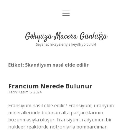
menüyü
Anasayfa
aç
Gizlilik Politikası
Gökyüzü Macera Günlüğü
Yasal Uyarı
Seyahat hikayeleriyle keyifli yolculuk!
Hakkımızda
Etiket:
Skandiyum nasıl elde edilir
Francium Nerede Bulunur
Tarih: Kasım 6, 2024
Fransiyum nasıl elde edilir? Fransiyum, uranyum
minerallerinde bulunan alfa parçacıklarının
bozunmasıyla oluşur. Fransiyum, radyumun bir
nükleer reaktörde nötronlarla bombardıman