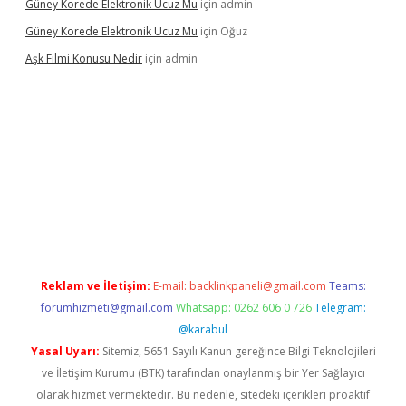
Güney Korede Elektronik Ucuz Mu
için
admin
Güney Korede Elektronik Ucuz Mu
için
Oğuz
Aşk Filmi Konusu Nedir
için
admin
üvenilir mi
elexbetgiris.org
Reklam ve İletişim:
E-mail:
backlinkpaneli@gmail.com
Teams:
forumhizmeti@gmail.com
Whatsapp: 0262 606 0 726
Telegram:
@karabul
Yasal Uyarı:
Sitemiz, 5651 Sayılı Kanun gereğince Bilgi Teknolojileri
ve İletişim Kurumu (BTK) tarafından onaylanmış bir Yer Sağlayıcı
olarak hizmet vermektedir. Bu nedenle, sitedeki içerikleri proaktif