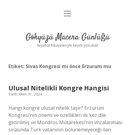
menüyü
Anasayfa
aç
Gizlilik Politikası
Gökyüzü Macera Günlüğü
Yasal Uyarı
Seyahat hikayeleriyle keyifli yolculuk!
Hakkımızda
Etiket:
Sivas Kongresi mi önce Erzurum mu
Ulusal Nitelikli Kongre Hangisi
Tarih: Ekim 31, 2024
Hangi kongre ulusal nitelik taşır? Erzurum
Kongresi’nin önemi ve özellikleri ilk kez dile
getirilmiş ve Mondros Mütarekesi’nin imzalanması
sırasında Türk vatanının bölünemeyeceği ilan