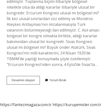
edilmiştir. Toplanma biçimi itibariyle bölgesel
nitelikte olsa da aldığı kararlar itibariyle ulusal bir
kongredir. Erzurum Kongresi ulusal mı bölgesel mi?
İlk kez ulusal sınırlardan söz edilmiş ve Mondros
Ateşkes Antlaşması’nın imzalanmasıyla Türk
vatanının bölünmeyeceği ilan edilmiştir. C. Asıl amacı
bölgesel bir kongre olmakla birlikte, aldığı kararlar
bakımından ulusal bir kongredir. Sivas Kongresi
ulusal mı bölgesel mi? Büyük önder Atatürk, Sivas
Kongresi’nin milli karakterini, 24 Nisan 1920’de
TBMM’de yaptığı konuşmada şöyle özetlemişti:
“Erzurum Kongresi’nden sonra, 4 Eylül’de Sivas’ta…
Ulusal
Devamını okuyun
Yorum Bırak
Nitelikli
Kongre
Hangisi
https://fantezimagaza.com.tr
https://kuruyemisler.com.tr