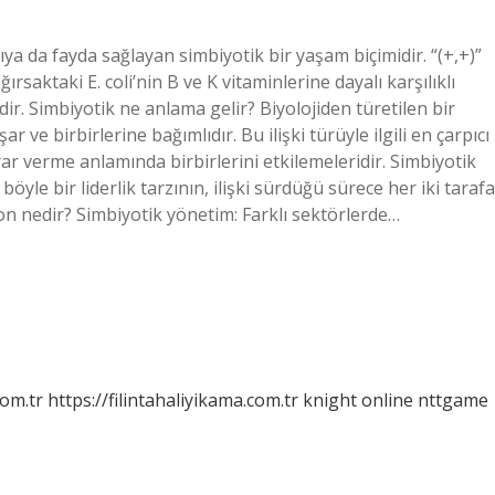
lıya da fayda sağlayan simbiyotik bir yaşam biçimidir. “(+,+)”
ğırsaktaki E. coli’nin B ve K vitaminlerine dayalı karşılıklı
dir. Simbiyotik ne anlama gelir? Biyolojiden türetilen bir
 ve birbirlerine bağımlıdır. Bu ilişki türüyle ilgili en çarpıcı
rar verme anlamında birbirlerini etkilemeleridir. Simbiyotik
öyle bir liderlik tarzının, ilişki sürdüğü sürece her iki tarafa
n nedir? Simbiyotik yönetim: Farklı sektörlerde…
com.tr
https://filintahaliyikama.com.tr
knight online
nttgame