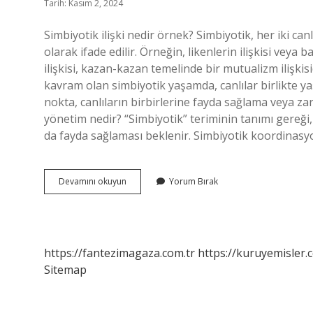
Tarih: Kasım 2, 2024
Simbiyotik ilişki nedir örnek? Simbiyotik, her iki can
olarak ifade edilir. Örneğin, likenlerin ilişkisi veya ba
ilişkisi, kazan-kazan temelinde bir mutualizm ilişkisi
kavram olan simbiyotik yaşamda, canlılar birlikte yaşar
nokta, canlıların birbirlerine fayda sağlama veya za
yönetim nedir? “Simbiyotik” teriminin tanımı gereği, b
da fayda sağlaması beklenir. Simbiyotik koordinasyo
Simbiyotik
Devamını okuyun
Yorum Bırak
Yaklaşım
Nedir
https://fantezimagaza.com.tr
https://kuruyemisler.
Sitemap