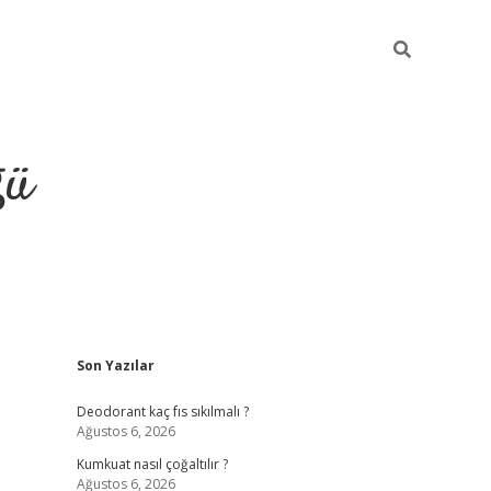
ğü
Sidebar
Son Yazılar
hiltonbet yeni giriş
betexper güvenilir 
Deodorant kaç fıs sıkılmalı ?
Ağustos 6, 2026
Kumkuat nasıl çoğaltılır ?
Ağustos 6, 2026