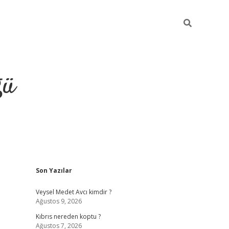
ğü
Sidebar
Son Yazılar
hiltonbet yeni giriş
betexper güvenilir 
Veysel Medet Avcı kimdir ?
Ağustos 9, 2026
Kıbrıs nereden koptu ?
Ağustos 7, 2026