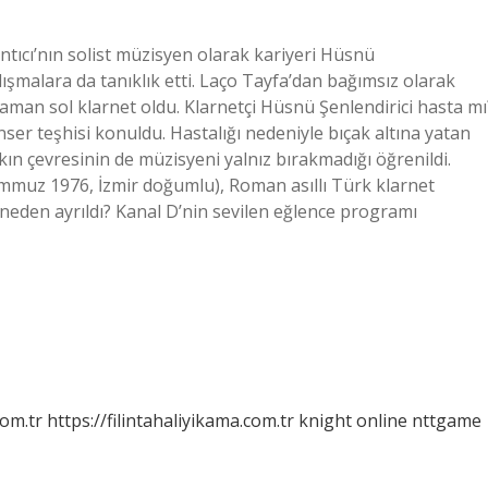
ntıcı’nın solist müzisyen olarak kariyeri Hüsnü
alışmalara da tanıklık etti. Laço Tayfa’dan bağımsız olarak
 zaman sol klarnet oldu. Klarnetçi Hüsnü Şenlendirici hasta mı
nser teşhisi konuldu. Hastalığı nedeniyle bıçak altına yatan
kın çevresinin de müzisyeni yalnız bırakmadığı öğrenildi.
emmuz 1976, İzmir doğumlu), Roman asıllı Türk klarnet
 neden ayrıldı? Kanal D’nin sevilen eğlence programı
com.tr
https://filintahaliyikama.com.tr
knight online
nttgame