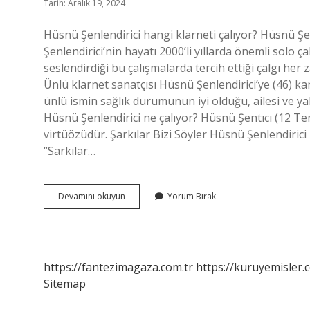
Tarih: Aralık 19, 2024
Hüsnü Şenlendirici hangi klarneti çalıyor? Hüsnü Şe
Şenlendirici’nin hayatı 2000’li yıllarda önemli solo ç
seslendirdiği bu çalışmalarda tercih ettiği çalgı her
Ünlü klarnet sanatçısı Hüsnü Şenlendirici’ye (46) ka
ünlü ismin sağlık durumunun iyi olduğu, ailesi ve ya
Hüsnü Şenlendirici ne çalıyor? Hüsnü Şentıcı (12 T
virtüözüdür. Şarkılar Bizi Söyler Hüsnü Şenlendirici
“Sarkılar…
Şarkılar
Devamını okuyun
Yorum Bırak
Bizi
Söyler
Klarnetçi
Kim
https://fantezimagaza.com.tr
https://kuruyemisler.
Sitemap