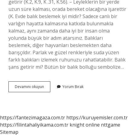
getirir (K.2, K.9, K .31, K.56). – Leyleklerin bir yerde
uzun süre kalması, orada bereket olacağına işarettir
(K. Evde balık beslemek iyi midir? Sadece canlı bir
varlığın hayatta kalmasına katkıda bulunmakla
kalmaz, aynı zamanda daha iyi bir insan olma
yolunda büyük bir adım atarsınız. Balıkları
beslemek, diğer hayvanları beslemekten daha
barışçıldır. Parlak ve güzel renkleriyle suda yüzen
farklı balıkları izlemek ruhunuzu rahatlatabilir. Balık
şans getirir mi? Bütün bir balık bolluğu sembolize…
Balık
Devamını okuyun
Yorum Bırak
Bereket
Midir
https://fantezimagaza.com.tr
https://kuruyemisler.com.tr
https://filintahaliyikama.com.tr
knight online
nttgame
Sitemap