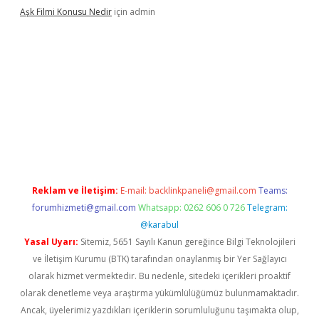
Aşk Filmi Konusu Nedir
için
admin
üvenilir mi
elexbetgiris.org
Reklam ve İletişim:
E-mail:
backlinkpaneli@gmail.com
Teams:
forumhizmeti@gmail.com
Whatsapp: 0262 606 0 726
Telegram:
@karabul
Yasal Uyarı:
Sitemiz, 5651 Sayılı Kanun gereğince Bilgi Teknolojileri
ve İletişim Kurumu (BTK) tarafından onaylanmış bir Yer Sağlayıcı
olarak hizmet vermektedir. Bu nedenle, sitedeki içerikleri proaktif
olarak denetleme veya araştırma yükümlülüğümüz bulunmamaktadır.
Ancak, üyelerimiz yazdıkları içeriklerin sorumluluğunu taşımakta olup,