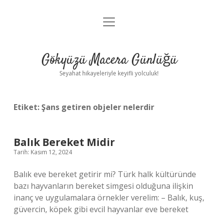
menüyü
Anasayfa
aç
Gizlilik Politikası
Gökyüzü Macera Günlüğü
Yasal Uyarı
Seyahat hikayeleriyle keyifli yolculuk!
Hakkımızda
Etiket:
Şans getiren objeler nelerdir
Balık Bereket Midir
Tarih: Kasım 12, 2024
Balık eve bereket getirir mi? Türk halk kültüründe
bazı hayvanların bereket simgesi olduğuna ilişkin
inanç ve uygulamalara örnekler verelim: – Balık, kuş,
güvercin, köpek gibi evcil hayvanlar eve bereket