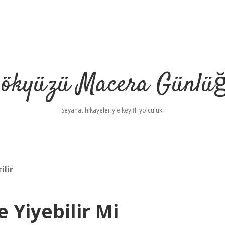
ökyüzü Macera Günlü
Seyahat hikayeleriyle keyifli yolculuk!
ilir
 Yiyebilir Mi