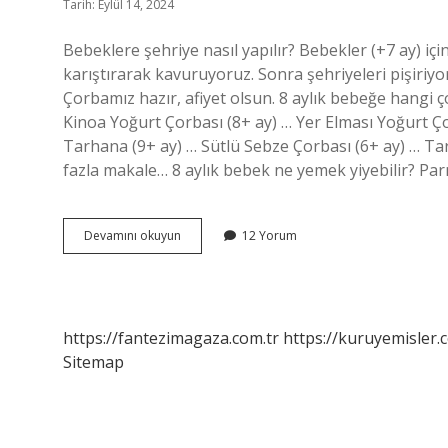
Tarih: Eylül 14, 2024
Bebeklere şehriye nasıl yapılır? Bebekler (+7 ay) için
karıştırarak kavuruyoruz. Sonra şehriyeleri pişiriyor
Çorbamız hazır, afiyet olsun. 8 aylık bebeğe hangi 
Kinoa Yoğurt Çorbası (8+ ay) … Yer Elması Yoğurt Ç
Tarhana (9+ ay) … Sütlü Sebze Çorbası (6+ ay) … Ta
fazla makale… 8 aylık bebek ne yemek yiyebilir? Par
8
Devamını okuyun
12 Yorum
Aylık
Bebek
Şehriye
Yiyebilir
Mi
https://fantezimagaza.com.tr
https://kuruyemisler.
Sitemap