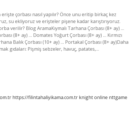
 erişte çorbası nasıl yapılır? Önce unu eritip birkaç kez
uz, su ekliyoruz ve erişteler pişene kadar karıştırıyoruz.
çorba verilir? Blog AramaKıymalı Tarhana Çorbası (8+ ay) …
orbası (8+ ay) … Domates Yoğurt Çorbası (8+ ay) … Kırmızı
rhana Balık Çorbası (10+ ay) … Portakal Çorbası (8+ ay)Daha
mak gıdaları: Pişmiş sebzeler, havuç, patates,…
com.tr
https://filintahaliyikama.com.tr
knight online
nttgame