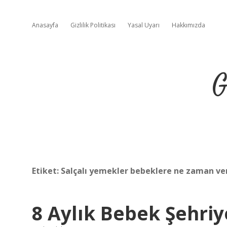
Anasayfa
Gizlilik Politikası
Yasal Uyarı
Hakkımızda
G
Etiket:
Salçalı yemekler bebeklere ne zaman ver
8 Aylık Bebek Şehriye