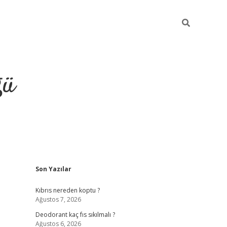
ğü
Sidebar
Son Yazılar
hiltonbet yeni giriş
betexper güvenilir 
Kıbrıs nereden koptu ?
Ağustos 7, 2026
Deodorant kaç fıs sıkılmalı ?
Ağustos 6, 2026