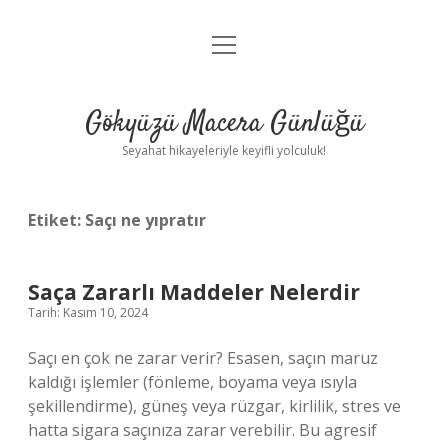
menüyü
Anasayfa
aç
Gizlilik Politikası
Gökyüzü Macera Günlüğü
Yasal Uyarı
Seyahat hikayeleriyle keyifli yolculuk!
Hakkımızda
Etiket:
Saçı ne yıpratır
Saça Zararlı Maddeler Nelerdir
Tarih: Kasım 10, 2024
Saçı en çok ne zarar verir? Esasen, saçın maruz
kaldığı işlemler (fönleme, boyama veya ısıyla
şekillendirme), güneş veya rüzgar, kirlilik, stres ve
hatta sigara saçınıza zarar verebilir. Bu agresif