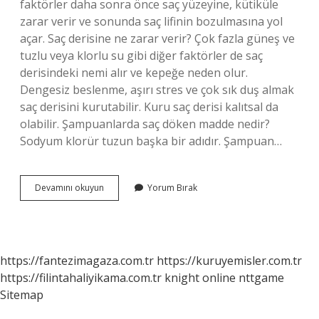
faktörler daha sonra önce saç yüzeyine, kütiküle
zarar verir ve sonunda saç lifinin bozulmasına yol
açar. Saç derisine ne zarar verir? Çok fazla güneş ve
tuzlu veya klorlu su gibi diğer faktörler de saç
derisindeki nemi alır ve kepeğe neden olur.
Dengesiz beslenme, aşırı stres ve çok sık duş almak
saç derisini kurutabilir. Kuru saç derisi kalıtsal da
olabilir. Şampuanlarda saç döken madde nedir?
Sodyum klorür tuzun başka bir adıdır. Şampuan…
Saça
Devamını okuyun
Yorum Bırak
Zararlı
Maddeler
Nelerdir
https://fantezimagaza.com.tr
https://kuruyemisler.com.tr
https://filintahaliyikama.com.tr
knight online
nttgame
Sitemap