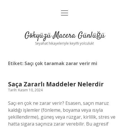
menüyü
Anasayfa
aç
Gizlilik Politikası
Gökyüzü Macera Günlüğü
Yasal Uyarı
Seyahat hikayeleriyle keyifli yolculuk!
Hakkımızda
Etiket:
Saçı çok taramak zarar verir mi
Saça Zararlı Maddeler Nelerdir
Tarih: Kasım 10, 2024
Saçı en çok ne zarar verir? Esasen, saçın maruz
kaldığı işlemler (fönleme, boyama veya ısıyla
şekillendirme), güneş veya rüzgar, kirlilik, stres ve
hatta sigara saçınıza zarar verebilir. Bu agresif