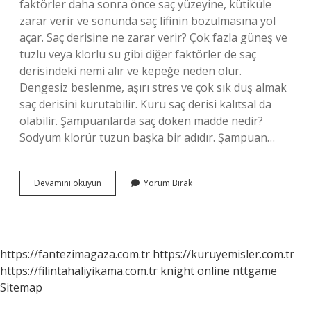
faktörler daha sonra önce saç yüzeyine, kütiküle
zarar verir ve sonunda saç lifinin bozulmasına yol
açar. Saç derisine ne zarar verir? Çok fazla güneş ve
tuzlu veya klorlu su gibi diğer faktörler de saç
derisindeki nemi alır ve kepeğe neden olur.
Dengesiz beslenme, aşırı stres ve çok sık duş almak
saç derisini kurutabilir. Kuru saç derisi kalıtsal da
olabilir. Şampuanlarda saç döken madde nedir?
Sodyum klorür tuzun başka bir adıdır. Şampuan…
Saça
Devamını okuyun
Yorum Bırak
Zararlı
Maddeler
Nelerdir
https://fantezimagaza.com.tr
https://kuruyemisler.com.tr
https://filintahaliyikama.com.tr
knight online
nttgame
Sitemap