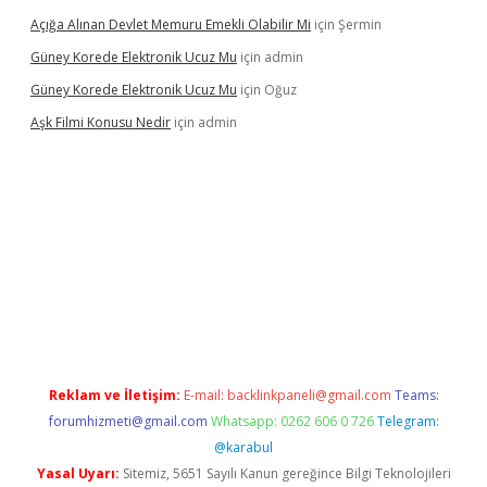
Açığa Alınan Devlet Memuru Emekli Olabilir Mi
için
Şermin
Güney Korede Elektronik Ucuz Mu
için
admin
Güney Korede Elektronik Ucuz Mu
için
Oğuz
Aşk Filmi Konusu Nedir
için
admin
venilir mi
elexbetgiris.org
Reklam ve İletişim:
E-mail:
backlinkpaneli@gmail.com
Teams:
forumhizmeti@gmail.com
Whatsapp: 0262 606 0 726
Telegram:
@karabul
Yasal Uyarı:
Sitemiz, 5651 Sayılı Kanun gereğince Bilgi Teknolojileri