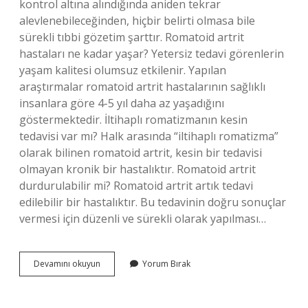
kontrol altına alındığında aniden tekrar
alevlenebileceğinden, hiçbir belirti olmasa bile
sürekli tıbbi gözetim şarttır. Romatoid artrit
hastaları ne kadar yaşar? Yetersiz tedavi görenlerin
yaşam kalitesi olumsuz etkilenir. Yapılan
araştırmalar romatoid artrit hastalarının sağlıklı
insanlara göre 4-5 yıl daha az yaşadığını
göstermektedir. İltihaplı romatizmanın kesin
tedavisi var mı? Halk arasında “iltihaplı romatizma”
olarak bilinen romatoid artrit, kesin bir tedavisi
olmayan kronik bir hastalıktır. Romatoid artrit
durdurulabilir mi? Romatoid artrit artık tedavi
edilebilir bir hastalıktır. Bu tedavinin doğru sonuçlar
vermesi için düzenli ve sürekli olarak yapılması…
Romatoid
Devamını okuyun
Yorum Bırak
Artrit
Tamamen
Iyileşir