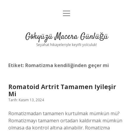
menüyü
Anasayfa
aç
Gizlilik Politikası
Gökyüzü Macera Günlüğü
Yasal Uyarı
Seyahat hikayeleriyle keyifli yolculuk!
Hakkımızda
Etiket:
Romatizma kendiliğinden geçer mi
Romatoid Artrit Tamamen Iyileşir
Mi
Tarih: Kasım 13, 2024
Romatizmadan tamamen kurtulmak mümkün mü?
Romatizmayı tamamen ortadan kaldırmak mümkün
olmasa da kontrol altına alınabilir. Romatizma