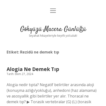
menüyü
Anasayfa
aç
Gizlilik Politikası
Gökyüzü Macera Günlüğü
Yasal Uyarı
Seyahat hikayeleriyle keyifli yolculuk!
Hakkımızda
Etiket:
Rezidü ne demek tıp
Alogia Ne Demek Tıp
Tarih: Ekim 27, 2024
Alogia nedir tıpta? Negatif belirtiler arasında aloji
(konuşma azlığı/yokluğu), anhedoni (haz alamama)
ve asosyallik gibi belirtiler yer alır. Thoracal ne
demek tıp? ▶ Torasik vertebralar (G) (L) (torasik