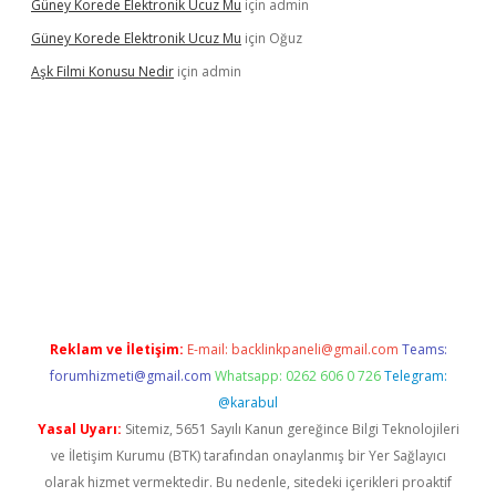
Güney Korede Elektronik Ucuz Mu
için
admin
Güney Korede Elektronik Ucuz Mu
için
Oğuz
Aşk Filmi Konusu Nedir
için
admin
üvenilir mi
elexbetgiris.org
Reklam ve İletişim:
E-mail:
backlinkpaneli@gmail.com
Teams:
forumhizmeti@gmail.com
Whatsapp: 0262 606 0 726
Telegram:
@karabul
Yasal Uyarı:
Sitemiz, 5651 Sayılı Kanun gereğince Bilgi Teknolojileri
ve İletişim Kurumu (BTK) tarafından onaylanmış bir Yer Sağlayıcı
olarak hizmet vermektedir. Bu nedenle, sitedeki içerikleri proaktif