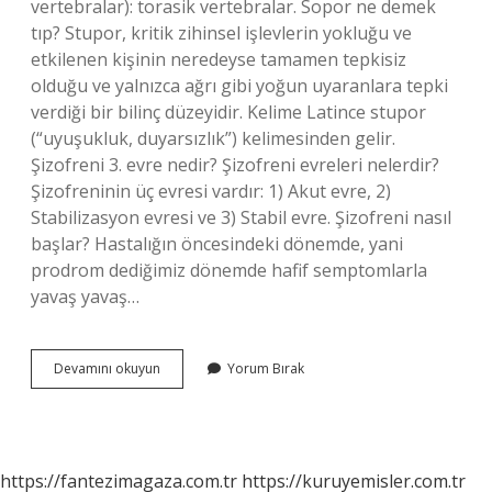
vertebralar): torasik vertebralar. Sopor ne demek
tıp? Stupor, kritik zihinsel işlevlerin yokluğu ve
etkilenen kişinin neredeyse tamamen tepkisiz
olduğu ve yalnızca ağrı gibi yoğun uyaranlara tepki
verdiği bir bilinç düzeyidir. Kelime Latince stupor
(“uyuşukluk, duyarsızlık”) kelimesinden gelir.
Şizofreni 3. evre nedir? Şizofreni evreleri nelerdir?
Şizofreninin üç evresi vardır: 1) Akut evre, 2)
Stabilizasyon evresi ve 3) Stabil evre. Şizofreni nasıl
başlar? Hastalığın öncesindeki dönemde, yani
prodrom dediğimiz dönemde hafif semptomlarla
yavaş yavaş…
Alogia
Devamını okuyun
Yorum Bırak
Ne
Demek
Tıp
https://fantezimagaza.com.tr
https://kuruyemisler.com.tr