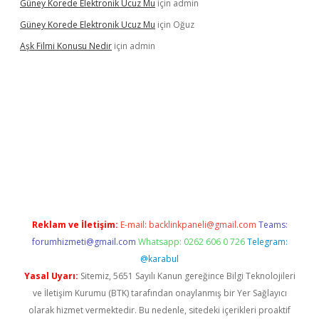
Güney Korede Elektronik Ucuz Mu
için
admin
Güney Korede Elektronik Ucuz Mu
için
Oğuz
Aşk Filmi Konusu Nedir
için
admin
üvenilir mi
elexbetgiris.org
Reklam ve İletişim:
E-mail:
backlinkpaneli@gmail.com
Teams:
forumhizmeti@gmail.com
Whatsapp: 0262 606 0 726
Telegram:
@karabul
Yasal Uyarı:
Sitemiz, 5651 Sayılı Kanun gereğince Bilgi Teknolojileri
ve İletişim Kurumu (BTK) tarafından onaylanmış bir Yer Sağlayıcı
olarak hizmet vermektedir. Bu nedenle, sitedeki içerikleri proaktif