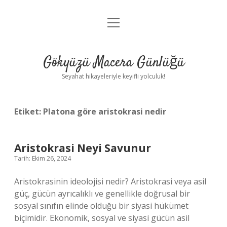
menüyü
Anasayfa
aç
Gizlilik Politikası
Gökyüzü Macera Günlüğü
Yasal Uyarı
Seyahat hikayeleriyle keyifli yolculuk!
Hakkımızda
Etiket:
Platona göre aristokrasi nedir
Aristokrasi Neyi Savunur
Tarih: Ekim 26, 2024
Aristokrasinin ideolojisi nedir? Aristokrasi veya asil
güç, gücün ayrıcalıklı ve genellikle doğrusal bir
sosyal sınıfın elinde olduğu bir siyasi hükümet
biçimidir. Ekonomik, sosyal ve siyasi gücün asil