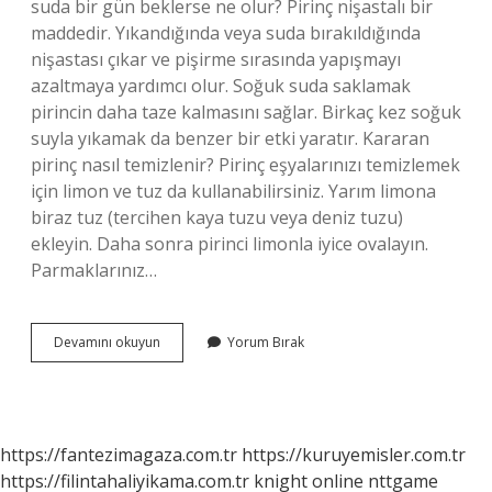
suda bir gün beklerse ne olur? Pirinç nişastalı bir
maddedir. Yıkandığında veya suda bırakıldığında
nişastası çıkar ve pişirme sırasında yapışmayı
azaltmaya yardımcı olur. Soğuk suda saklamak
pirincin daha taze kalmasını sağlar. Birkaç kez soğuk
suyla yıkamak da benzer bir etki yaratır. Kararan
pirinç nasıl temizlenir? Pirinç eşyalarınızı temizlemek
için limon ve tuz da kullanabilirsiniz. Yarım limona
biraz tuz (tercihen kaya tuzu veya deniz tuzu)
ekleyin. Daha sonra pirinci limonla iyice ovalayın.
Parmaklarınız…
Pirinç
Devamını okuyun
Yorum Bırak
Suda
Kararır
Mı
https://fantezimagaza.com.tr
https://kuruyemisler.com.tr
https://filintahaliyikama.com.tr
knight online
nttgame