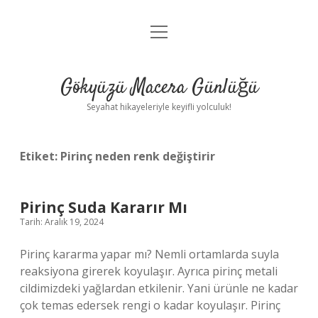
menüyü
Anasayfa
aç
Gizlilik Politikası
Gökyüzü Macera Günlüğü
Yasal Uyarı
Seyahat hikayeleriyle keyifli yolculuk!
Hakkımızda
Etiket:
Pirinç neden renk değiştirir
Pirinç Suda Kararır Mı
Tarih: Aralık 19, 2024
Pirinç kararma yapar mı? Nemli ortamlarda suyla
reaksiyona girerek koyulaşır. Ayrıca pirinç metali
cildimizdeki yağlardan etkilenir. Yani ürünle ne kadar
çok temas edersek rengi o kadar koyulaşır. Pirinç