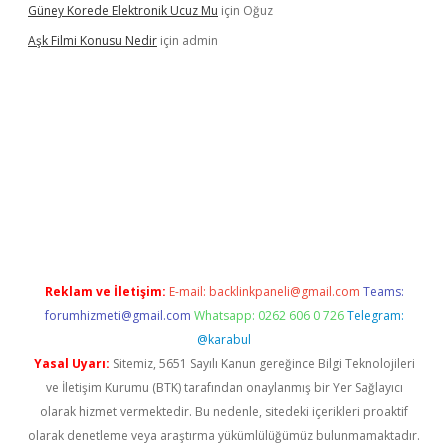
Güney Korede Elektronik Ucuz Mu
için
Oğuz
Aşk Filmi Konusu Nedir
için
admin
üvenilir mi
elexbetgiris.org
Reklam ve İletişim:
E-mail:
backlinkpaneli@gmail.com
Teams:
forumhizmeti@gmail.com
Whatsapp: 0262 606 0 726
Telegram:
@karabul
Yasal Uyarı:
Sitemiz, 5651 Sayılı Kanun gereğince Bilgi Teknolojileri
ve İletişim Kurumu (BTK) tarafından onaylanmış bir Yer Sağlayıcı
olarak hizmet vermektedir. Bu nedenle, sitedeki içerikleri proaktif
olarak denetleme veya araştırma yükümlülüğümüz bulunmamaktadır.