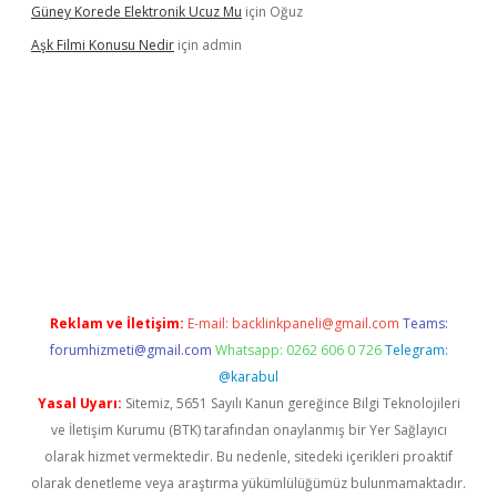
Güney Korede Elektronik Ucuz Mu
için
Oğuz
Aşk Filmi Konusu Nedir
için
admin
üvenilir mi
elexbetgiris.org
Reklam ve İletişim:
E-mail:
backlinkpaneli@gmail.com
Teams:
forumhizmeti@gmail.com
Whatsapp: 0262 606 0 726
Telegram:
@karabul
Yasal Uyarı:
Sitemiz, 5651 Sayılı Kanun gereğince Bilgi Teknolojileri
ve İletişim Kurumu (BTK) tarafından onaylanmış bir Yer Sağlayıcı
olarak hizmet vermektedir. Bu nedenle, sitedeki içerikleri proaktif
olarak denetleme veya araştırma yükümlülüğümüz bulunmamaktadır.