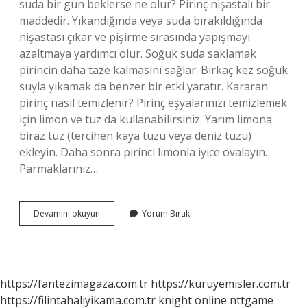
suda bir gün beklerse ne olur? Pirinç nişastalı bir
maddedir. Yıkandığında veya suda bırakıldığında
nişastası çıkar ve pişirme sırasında yapışmayı
azaltmaya yardımcı olur. Soğuk suda saklamak
pirincin daha taze kalmasını sağlar. Birkaç kez soğuk
suyla yıkamak da benzer bir etki yaratır. Kararan
pirinç nasıl temizlenir? Pirinç eşyalarınızı temizlemek
için limon ve tuz da kullanabilirsiniz. Yarım limona
biraz tuz (tercihen kaya tuzu veya deniz tuzu)
ekleyin. Daha sonra pirinci limonla iyice ovalayın.
Parmaklarınız…
Pirinç
Devamını okuyun
Yorum Bırak
Suda
Kararır
Mı
https://fantezimagaza.com.tr
https://kuruyemisler.com.tr
https://filintahaliyikama.com.tr
knight online
nttgame