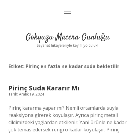
menüyü
Anasayfa
aç
Gizlilik Politikası
Gökyüzü Macera Günlüğü
Yasal Uyarı
Seyahat hikayeleriyle keyifli yolculuk!
Hakkımızda
Etiket:
Pirinç en fazla ne kadar suda bekletilir
Pirinç Suda Kararır Mı
Tarih: Aralık 19, 2024
Pirinç kararma yapar mı? Nemli ortamlarda suyla
reaksiyona girerek koyulaşır. Ayrıca pirinç metali
cildimizdeki yağlardan etkilenir. Yani ürünle ne kadar
çok temas edersek rengi o kadar koyulaşır. Pirinç