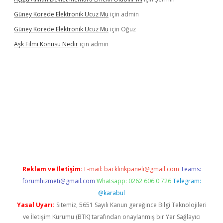
Güney Korede Elektronik Ucuz Mu
için
admin
Güney Korede Elektronik Ucuz Mu
için
Oğuz
Aşk Filmi Konusu Nedir
için
admin
üvenilir mi
elexbetgiris.org
Reklam ve İletişim:
E-mail:
backlinkpaneli@gmail.com
Teams:
forumhizmeti@gmail.com
Whatsapp: 0262 606 0 726
Telegram:
@karabul
Yasal Uyarı:
Sitemiz, 5651 Sayılı Kanun gereğince Bilgi Teknolojileri
ve İletişim Kurumu (BTK) tarafından onaylanmış bir Yer Sağlayıcı