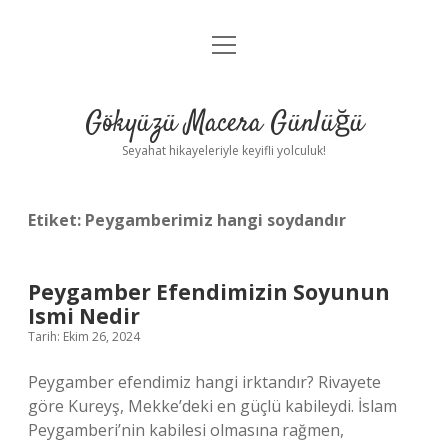
menüyü
Anasayfa
aç
Gizlilik Politikası
Gökyüzü Macera Günlüğü
Yasal Uyarı
Seyahat hikayeleriyle keyifli yolculuk!
Hakkımızda
Etiket:
Peygamberimiz hangi soydandır
Peygamber Efendimizin Soyunun
Ismi Nedir
Tarih: Ekim 26, 2024
Peygamber efendimiz hangi irktandır? Rivayete
göre Kureyş, Mekke’deki en güçlü kabileydi. İslam
Peygamberi’nin kabilesi olmasına rağmen,