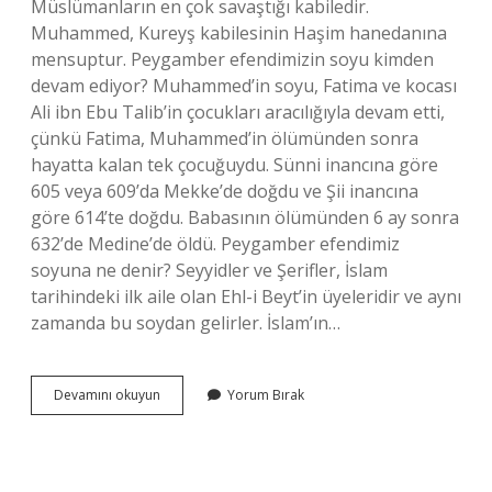
Müslümanların en çok savaştığı kabiledir.
Muhammed, Kureyş kabilesinin Haşim hanedanına
mensuptur. Peygamber efendimizin soyu kimden
devam ediyor? Muhammed’in soyu, Fatima ve kocası
Ali ibn Ebu Talib’in çocukları aracılığıyla devam etti,
çünkü Fatima, Muhammed’in ölümünden sonra
hayatta kalan tek çocuğuydu. Sünni inancına göre
605 veya 609’da Mekke’de doğdu ve Şii inancına
göre 614’te doğdu. Babasının ölümünden 6 ay sonra
632’de Medine’de öldü. Peygamber efendimiz
soyuna ne denir? Seyyidler ve Şerifler, İslam
tarihindeki ilk aile olan Ehl-i Beyt’in üyeleridir ve aynı
zamanda bu soydan gelirler. İslam’ın…
Peygamber
Devamını okuyun
Yorum Bırak
Efendimizin
Soyunun
Ismi
Nedir