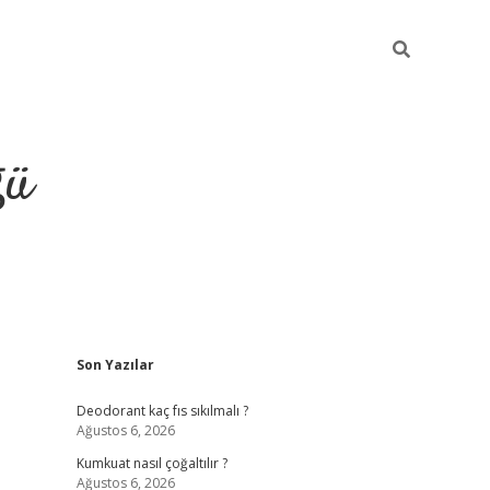
ğü
Sidebar
Son Yazılar
hiltonbet yeni giriş
betexper güvenilir 
Deodorant kaç fıs sıkılmalı ?
Ağustos 6, 2026
Kumkuat nasıl çoğaltılır ?
Ağustos 6, 2026