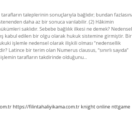
 tarafların taleplerinin sonuçlarıyla bağlıdır; bundan fazlasın
tenenden daha az bir sonuca varılabilir. (2) Hâkimin
 hükümleri saklıdır. Sebebe bağlılık ilkesi ne demek? Nedensel
eş kabul edilen bir olgu olarak hukuk sistemine girmiştir. Bir
uki işlemle nedensel olarak ilişkili olması “nedensellik
edir? Latince bir terim olan Numerus clausus, “sınırlı sayıda”
al işlemin tarafların takdirinde olduğunu…
com.tr
https://filintahaliyikama.com.tr
knight online
nttgame