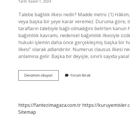
Tarih: Kasım 1, 2024
Talebe bağlılık ilkesi nedir? Madde metni. (1) Hâkim,
veya başka bir şeye karar veremez. Duruma göre, is
tarafların talebiyle bağlı olmadığını belirten kanun
bağımlılık kavramı, nedensel bağımlılık ilkesiyle özd
hukuki işlemin daha önce gerçekleşmiş başka bir huk
ilkesi” olarak adlandırılır. Numerus clausus ilkesi n
anlamına gelir. Başka bir deyişle, sınırlı sayıda yas
Tipe
Devamını okuyun
Yorum Bırak
Bağlılık
Ilkesi
Nedir
https://fantezimagaza.com.tr
https://kuruyemisler.
Sitemap