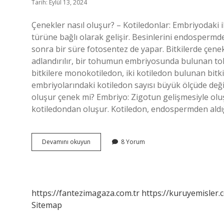
Tarih: Eylül 13, 2024
Çenekler nasıl oluşur? – Kotiledonlar: Embriyodaki 
türüne bağlı olarak gelişir. Besinlerini endospermd
sonra bir süre fotosentez de yapar. Bitkilerde çene
adlandırılır, bir tohumun embriyosunda bulunan toh
bitkilere monokotiledon, iki kotiledon bulunan bitk
embriyolarındaki kotiledon sayısı büyük ölçüde değişi
oluşur çenek mi? Embriyo: Zigotun gelişmesiyle olu
kotiledondan oluşur. Kotiledon, endospermden aldı
Bitkide
Devamını okuyun
8 Yorum
Çenek
Nasıl
Oluşur
https://fantezimagaza.com.tr
https://kuruyemisler.
Sitemap