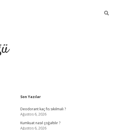
ğü
Sidebar
Son Yazılar
hiltonbet yeni giriş
betexper güvenilir 
Deodorant kaç fıs sıkılmalı ?
Ağustos 6, 2026
Kumkuat nasıl çoğaltılır ?
Ağustos 6, 2026