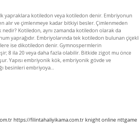
ilk yapraklara kotiledon veya kotiledon denir. Embriyonun
en alır ve çimlenmeye kadar bitkiyi besler. Çimlenmeden
k nedir? Kotiledon, aynı zamanda kotiledon olarak da
um yaprağıdır. Embriyolarında tek kotiledon bulunan çiçekl
ilere ise dikotiledon denir. Gymnospermlerin
r; 8 ila 20 veya daha fazla olabilir. Bitkide zigot mu önce
şur. Yapısı embriyonik kök, embriyonik gövde ve
ğı besinleri embriyoya…
com.tr
https://filintahaliyikama.com.tr
knight online
nttgame