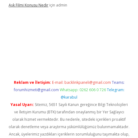
Aşk Filmi Konusu Nedir
için
admin
üvenilir mi
elexbetgiris.org
Reklam ve İletişim:
E-mail:
backlinkpaneli@gmail.com
Teams:
forumhizmeti@gmail.com
Whatsapp: 0262 606 0 726
Telegram:
@karabul
Yasal Uyarı:
Sitemiz, 5651 Sayılı Kanun gereğince Bilgi Teknolojileri
ve İletişim Kurumu (BTK) tarafından onaylanmış bir Yer Sağlayıcı
olarak hizmet vermektedir. Bu nedenle, sitedeki içerikleri proaktif
olarak denetleme veya araştırma yükümlülüğümüz bulunmamaktadır.
Ancak, üyelerimiz yazdıkları içeriklerin sorumluluğunu taşımakta olup,