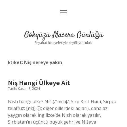
menüyü
Anasayfa
aç
Gizlilik Politikası
Gökyüzü Macera Günlüğü
Yasal Uyarı
Seyahat hikayeleriyle keyifli yolculuk!
Hakkımızda
Etiket:
Niş nereye yakın
Niş Hangi Ülkeye Ait
Tarih: Kasım 8, 2024
Nish hangi ülke? Niš (/ˈnichʃ/; Sırp Kiril: Ниш, Sırpça
telaffuz: [nîːʃ] ⓘ; diğer dillerdeki adları), daha az
yaygın olarak İngilizce’de Nish olarak yazılır,
Sırbistan’ın üçüncü büyük şehri ve Nišava