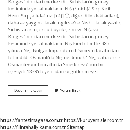
Bölgesi’nin idari merkezidir. Sırbistan’ın güney
kesiminde yer almaktadır. Niš (/ˈnichʃ/; Sırp Kiril:
Ниш, Sırpça telaffuz: [nîːʃ] ⓘ; diğer dillerdeki adları),
daha az yaygın olarak İngilizce’de Nish olarak yazılır,
Sırbistan’ın üçüncü büyük şehri ve Nišava
Bölgesi’nin idari merkezidir. Sırbistan’ın güney
kesiminde yer almaktadır. Niş kim fethetti? 987
yılında Niş, Bulgar İmparatoru I. Simeon tarafından
fethedildi. Osmanlı’da Niş ne demek? Niş, daha önce
Osmanlı yönetimi altında Smederevo’nun bir
ilçesiydi. 1839’da yeni idari örgütlenmeye…
Niş
Devamını okuyun
Yorum Bırak
Hangi
Ülkeye
Ait
https://fantezimagaza.com.tr
https://kuruyemisler.com.tr
https://filintahaliyikama.com.tr
Sitemap