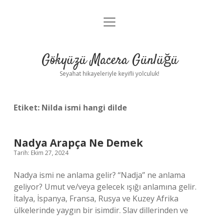
menüyü
Anasayfa
aç
Gizlilik Politikası
Gökyüzü Macera Günlüğü
Yasal Uyarı
Seyahat hikayeleriyle keyifli yolculuk!
Hakkımızda
Etiket:
Nilda ismi hangi dilde
Nadya Arapça Ne Demek
Tarih: Ekim 27, 2024
Nadya ismi ne anlama gelir? “Nadja” ne anlama
geliyor? Umut ve/veya gelecek ışığı anlamına gelir.
İtalya, İspanya, Fransa, Rusya ve Kuzey Afrika
ülkelerinde yaygın bir isimdir. Slav dillerinden ve