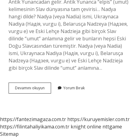
Antik Yunancadan gelir. Antik Yunanca “elpis” (umut)
kelimesinin Slav dünyasına tam çevirisi… Nadya
hangi dilde? Nadya (veya Nadia) ismi, Ukraynaca
Nadiya (Надія, vurgu i), Belarusça Nadzeya (Надзея,
vurgu e) ve Eski Lehçe Nadzieja gibi birçok Slav
dilinde “umut” anlamına gelir ve bunların hepsi Eski
Doğu Slavcasından türemiştir. Nadya (veya Nadia)
ismi, Ukraynaca Nadiya (Надія, vurgu i), Belarusça
Nadzeya (Надзея, vurgu e) ve Eski Lehçe Nadzieja
gibi birçok Slav dilinde “umut” anlamına…
Nadya
Devamını okuyun
Yorum Bırak
Arapça
Ne
Demek
https://fantezimagaza.com.tr
https://kuruyemisler.com.tr
https://filintahaliyikama.com.tr
knight online
nttgame
Sitemap