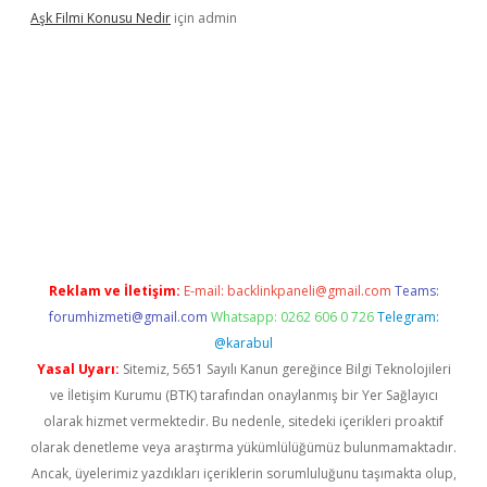
Aşk Filmi Konusu Nedir
için
admin
üvenilir mi
elexbetgiris.org
Reklam ve İletişim:
E-mail:
backlinkpaneli@gmail.com
Teams:
forumhizmeti@gmail.com
Whatsapp: 0262 606 0 726
Telegram:
@karabul
Yasal Uyarı:
Sitemiz, 5651 Sayılı Kanun gereğince Bilgi Teknolojileri
ve İletişim Kurumu (BTK) tarafından onaylanmış bir Yer Sağlayıcı
olarak hizmet vermektedir. Bu nedenle, sitedeki içerikleri proaktif
olarak denetleme veya araştırma yükümlülüğümüz bulunmamaktadır.
Ancak, üyelerimiz yazdıkları içeriklerin sorumluluğunu taşımakta olup,