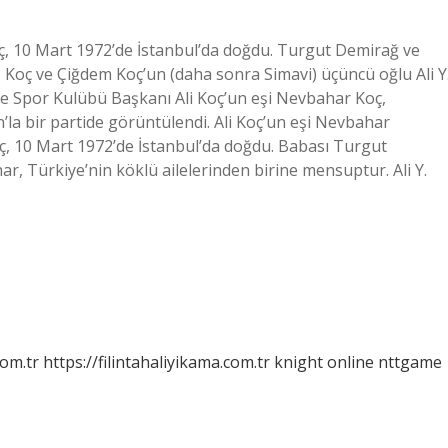
ç, 10 Mart 1972’de İstanbul’da doğdu. Turgut Demirağ ve
 Koç ve Çiğdem Koç’un (daha sonra Simavi) üçüncü oğlu Ali Y
çe Spor Kulübü Başkanı Ali Koç’un eşi Nevbahar Koç,
’la bir partide görüntülendi. Ali Koç’un eşi Nevbahar
, 10 Mart 1972’de İstanbul’da doğdu. Babası Turgut
r, Türkiye’nin köklü ailelerinden birine mensuptur. Ali Y.
com.tr
https://filintahaliyikama.com.tr
knight online
nttgame