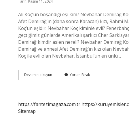
Tarih: Kasım 11, 2024
Ali Koç’un boşandığı eşi kim? Nevbahar Demirağ Ko
Afet Demirağ’ın (daha sonra Karacan) kızı, Rahmi M.
Koç’un eşidir. Nevbahar Koç kiminle evli? Fenerbah
geçtiğimiz günlerde Amerikalı şarkıcı Cher Sarkisyan
Demirağ kimdir aslen nereli? Nevbahar Demirağ Koç
Demirağ ve annesi Afet Demirağ’ın kızı olan Nevbaha
Koç ile evli olan Nevbahar, İstanbul’un en ünlü…
Nevbahar
Devamını okuyun
Yorum Bırak
Koçun
Kaç
Çocuğu
Var
https://fantezimagaza.com.tr
https://kuruyemisler.
Sitemap