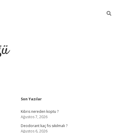
ğü
Sidebar
Son Yazılar
hiltonbet yeni giriş
betexper güvenilir 
Kıbrıs nereden koptu ?
Ağustos 7, 2026
Deodorant kaç fıs sıkılmalı ?
Ağustos 6, 2026