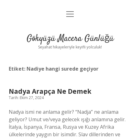
menüyü
Anasayfa
aç
Gizlilik Politikası
Gökyüzü Macera Günlüğü
Yasal Uyarı
Seyahat hikayeleriyle keyifli yolculuk!
Hakkımızda
Etiket:
Nadiye hangi surede geçiyor
Nadya Arapça Ne Demek
Tarih: Ekim 27, 2024
Nadya ismi ne anlama gelir? “Nadja” ne anlama
geliyor? Umut ve/veya gelecek ışığı anlamına gelir.
İtalya, İspanya, Fransa, Rusya ve Kuzey Afrika
ülkelerinde yaygın bir isimdir. Slav dillerinden ve