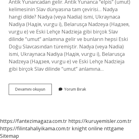
Antik Yunancadan gelir. Antik Yunanca “elpis” (umut)
kelimesinin Slav dünyasına tam çevirisi… Nadya
hangi dilde? Nadya (veya Nadia) ismi, Ukraynaca
Nadiya (Надія, vurgu i), Belarusça Nadzeya (Надзея,
vurgu e) ve Eski Lehçe Nadzieja gibi birçok Slav
dilinde “umut” anlamına gelir ve bunların hepsi Eski
Doğu Slavcasından türemiştir. Nadya (veya Nadia)
ismi, Ukraynaca Nadiya (Надія, vurgu i), Belarusça
Nadzeya (Надзея, vurgu e) ve Eski Lehçe Nadzieja
gibi birçok Slav dilinde “umut” anlamına…
Nadya
Devamını okuyun
Yorum Bırak
Arapça
Ne
Demek
https://fantezimagaza.com.tr
https://kuruyemisler.com.tr
https://filintahaliyikama.com.tr
knight online
nttgame
Sitemap