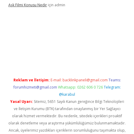
Aşk Filmi Konusu Nedir
için
admin
güvenilir mi
elexbetgiris.org
Reklam ve İletişim:
E-mail:
backlinkpaneli@gmail.com
Teams:
forumhizmeti@gmail.com
Whatsapp: 0262 606 0 726
Telegram:
@karabul
Yasal Uyarı:
Sitemiz, 5651 Sayılı Kanun gereğince Bilgi Teknolojileri
ve İletişim Kurumu (BTK) tarafından onaylanmış bir Yer Sağlayıcı
olarak hizmet vermektedir. Bu nedenle, sitedeki içerikleri proaktif
olarak denetleme veya araştırma yükümlülüğümüz bulunmamaktadır.
Ancak, üyelerimiz yazdıkları içeriklerin sorumluluğunu taşımakta olup,