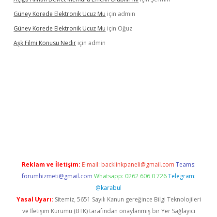
Güney Korede Elektronik Ucuz Mu
için
admin
Güney Korede Elektronik Ucuz Mu
için
Oğuz
Aşk Filmi Konusu Nedir
için
admin
güvenilir mi
elexbetgiris.org
Reklam ve İletişim:
E-mail:
backlinkpaneli@gmail.com
Teams:
forumhizmeti@gmail.com
Whatsapp: 0262 606 0 726
Telegram:
@karabul
Yasal Uyarı:
Sitemiz, 5651 Sayılı Kanun gereğince Bilgi Teknolojileri
ve İletişim Kurumu (BTK) tarafından onaylanmış bir Yer Sağlayıcı