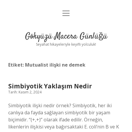
menüyü
Anasayfa
aç
Gizlilik Politikası
Gökyüzü Macera Günlüğü
Yasal Uyarı
Seyahat hikayeleriyle keyifli yolculuk!
Hakkımızda
Etiket:
Mutualist ilişki ne demek
Simbiyotik Yaklaşım Nedir
Tarih: Kasım 2, 2024
Simbiyotik ilişki nedir örnek? Simbiyotik, her iki
canlıya da fayda sağlayan simbiyotik bir yaşam
biçimidir. “(+,+)” olarak ifade edilir. Örneğin,
likenlerin ilişkisi veya bağırsaktaki E. coli’nin B ve K