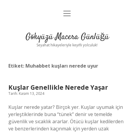
menüyü
Anasayfa
aç
Gizlilik Politikası
Gökyüzü Macera Günlüğü
Yasal Uyarı
Seyahat hikayeleriyle keyifli yolculuk!
Hakkımızda
Etiket:
Muhabbet kuşları nerede uyur
Kuşlar Genellikle Nerede Yaşar
Tarih: Kasım 13, 2024
Kuşlar nerede yatar? Birçok yer. Kuşlar uyumak için
yerleştiklerinde buna “tünek” denir ve temelde
güvenlik ve sıcaklık ararlar. Ötücü kuşlar kedilerden
ve benzerlerinden kaçınmak için yerden uzak