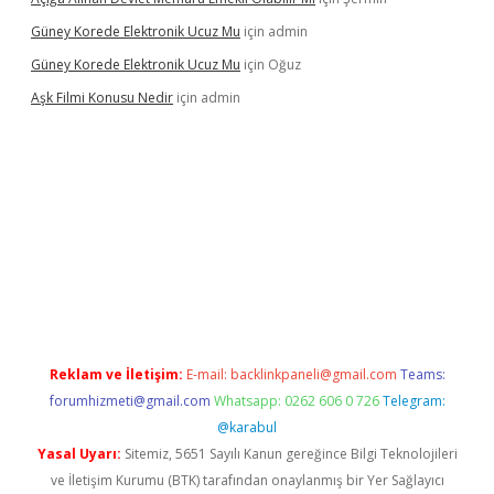
Güney Korede Elektronik Ucuz Mu
için
admin
Güney Korede Elektronik Ucuz Mu
için
Oğuz
Aşk Filmi Konusu Nedir
için
admin
venilir mi
elexbetgiris.org
Reklam ve İletişim:
E-mail:
backlinkpaneli@gmail.com
Teams:
forumhizmeti@gmail.com
Whatsapp: 0262 606 0 726
Telegram:
@karabul
Yasal Uyarı:
Sitemiz, 5651 Sayılı Kanun gereğince Bilgi Teknolojileri
ve İletişim Kurumu (BTK) tarafından onaylanmış bir Yer Sağlayıcı