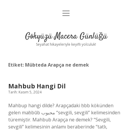
menüyü
Anasayfa
aç
Gizlilik Politikası
Gökyüzü Macera Günlüğü
Yasal Uyarı
Seyahat hikayeleriyle keyifli yolculuk!
Hakkımızda
Etiket:
Mübteda Arapça ne demek
Mahbub Hangi Dil
Tarih: Kasım 5, 2024
Mahbup hangi dilde? Arapçadaki ḥbb kökünden
gelen maḥbūb محبوب “sevgili, sevgili” kelimesinden
türemiştir. Mahbub Arapça ne demek? “Sevgili,
sevgili” kelimesinin anlamı beraberinde “tatlı,