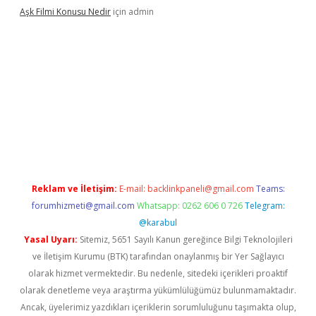
Aşk Filmi Konusu Nedir
için
admin
üvenilir mi
elexbetgiris.org
Reklam ve İletişim:
E-mail:
backlinkpaneli@gmail.com
Teams:
forumhizmeti@gmail.com
Whatsapp: 0262 606 0 726
Telegram:
@karabul
Yasal Uyarı:
Sitemiz, 5651 Sayılı Kanun gereğince Bilgi Teknolojileri
ve İletişim Kurumu (BTK) tarafından onaylanmış bir Yer Sağlayıcı
olarak hizmet vermektedir. Bu nedenle, sitedeki içerikleri proaktif
olarak denetleme veya araştırma yükümlülüğümüz bulunmamaktadır.
Ancak, üyelerimiz yazdıkları içeriklerin sorumluluğunu taşımakta olup,