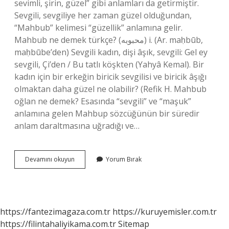
sevimli, şirin, güzel” gibi anlamları da getirmiştir.
Sevgili, sevgiliye her zaman güzel olduğundan,
“Mahbub” kelimesi “güzellik” anlamına gelir.
Mahbub ne demek türkçe? (ﻣﺤﺒﻮﺑﻪ) i. (Ar. maḥbūb,
maḥbūbe’den) Sevgili kadın, dişi âşık, sevgili: Gel ey
sevgili, Çi’den / Bu tatlı köşkten (Yahyâ Kemal). Bir
kadın için bir erkeğin biricik sevgilisi ve biricik âşığı
olmaktan daha güzel ne olabilir? (Refik H. Mahbub
oğlan ne demek? Esasında “sevgili” ve “maşuk”
anlamına gelen Mahbup sözcüğünün bir süredir
anlam daraltmasına uğradığı ve…
Mahbub
Devamını okuyun
Yorum Bırak
Hangi
Dil
https://fantezimagaza.com.tr
https://kuruyemisler.com.tr
https://filintahaliyikama.com.tr
Sitemap