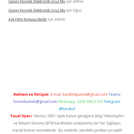
Güney Korede Elektronik Ucuz Mu
için
admin
Güney Korede Elektronik Ucuz Mu
için
Oğuz
Aşk Filmi Konusu Nedir
için
admin
üvenilir mi
elexbetgiris.org
Reklam ve İletişim:
E-mail:
backlinkpaneli@gmail.com
Teams:
forumhizmeti@gmail.com
Whatsapp: 0262 606 0 726
Telegram:
@karabul
Yasal Uyarı:
Sitemiz, 5651 Sayılı Kanun gereğince Bilgi Teknolojileri
ve İletişim Kurumu (BTK) tarafından onaylanmış bir Yer Sağlayıcı
olarak hizmet vermektedir. Bu nedenle, sitedeki içerikleri proaktif