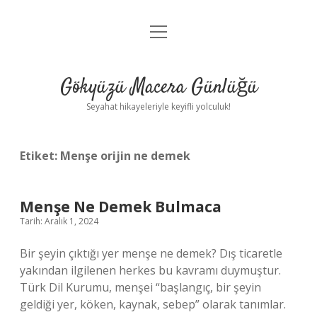
menüyü
Anasayfa
aç
Gizlilik Politikası
Gökyüzü Macera Günlüğü
Yasal Uyarı
Seyahat hikayeleriyle keyifli yolculuk!
Hakkımızda
Etiket:
Menşe orijin ne demek
Menşe Ne Demek Bulmaca
Tarih: Aralık 1, 2024
Bir şeyin çıktığı yer menşe ne demek? Dış ticaretle
yakından ilgilenen herkes bu kavramı duymuştur.
Türk Dil Kurumu, menşei “başlangıç, bir şeyin
geldiği yer, köken, kaynak, sebep” olarak tanımlar.