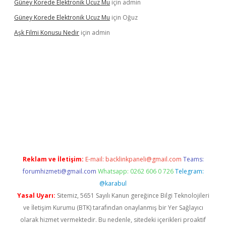
Güney Korede Elektronik Ucuz Mu
için
admin
Güney Korede Elektronik Ucuz Mu
için
Oğuz
Aşk Filmi Konusu Nedir
için
admin
üvenilir mi
elexbetgiris.org
Reklam ve İletişim:
E-mail:
backlinkpaneli@gmail.com
Teams:
forumhizmeti@gmail.com
Whatsapp: 0262 606 0 726
Telegram:
@karabul
Yasal Uyarı:
Sitemiz, 5651 Sayılı Kanun gereğince Bilgi Teknolojileri
ve İletişim Kurumu (BTK) tarafından onaylanmış bir Yer Sağlayıcı
olarak hizmet vermektedir. Bu nedenle, sitedeki içerikleri proaktif