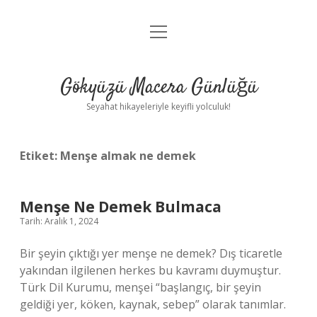
menüyü
Anasayfa
aç
Gizlilik Politikası
Gökyüzü Macera Günlüğü
Yasal Uyarı
Seyahat hikayeleriyle keyifli yolculuk!
Hakkımızda
Etiket:
Menşe almak ne demek
Menşe Ne Demek Bulmaca
Tarih: Aralık 1, 2024
Bir şeyin çıktığı yer menşe ne demek? Dış ticaretle
yakından ilgilenen herkes bu kavramı duymuştur.
Türk Dil Kurumu, menşei “başlangıç, bir şeyin
geldiği yer, köken, kaynak, sebep” olarak tanımlar.