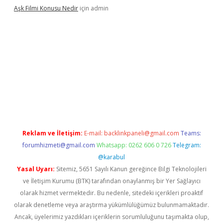
Aşk Filmi Konusu Nedir
için
admin
venilir mi
elexbetgiris.org
Reklam ve İletişim:
E-mail:
backlinkpaneli@gmail.com
Teams:
forumhizmeti@gmail.com
Whatsapp: 0262 606 0 726
Telegram:
@karabul
Yasal Uyarı:
Sitemiz, 5651 Sayılı Kanun gereğince Bilgi Teknolojileri
ve İletişim Kurumu (BTK) tarafından onaylanmış bir Yer Sağlayıcı
olarak hizmet vermektedir. Bu nedenle, sitedeki içerikleri proaktif
olarak denetleme veya araştırma yükümlülüğümüz bulunmamaktadır.
Ancak, üyelerimiz yazdıkları içeriklerin sorumluluğunu taşımakta olup,