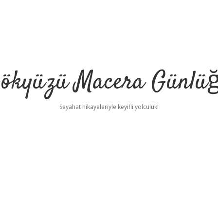
ökyüzü Macera Günlü
Seyahat hikayeleriyle keyifli yolculuk!