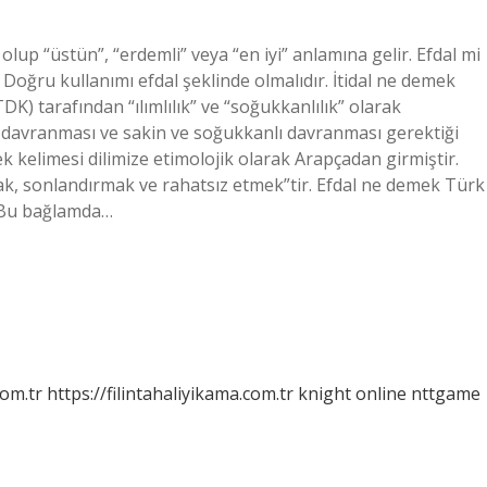
olup “üstün”, “erdemli” veya “en iyi” anlamına gelir. Efdal mi
r. Doğru kullanımı efdal şeklinde olmalıdır. İtidal ne demek
K) tarafından “ılımlılık” ve “soğukkanlılık” olarak
ımlı davranması ve sakin ve soğukkanlı davranması gerektiği
 kelimesi dilimize etimolojik olarak Arapçadan girmiştir.
, sonlandırmak ve rahatsız etmek”tir. Efdal ne demek Türk
 Bu bağlamda…
com.tr
https://filintahaliyikama.com.tr
knight online
nttgame