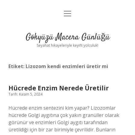
menüyü
Anasayfa
aç
Gizlilik Politikası
Gökyüzü Macera Günlüğü
Yasal Uyarı
Seyahat hikayeleriyle keyifli yolculuk!
Hakkımızda
Etiket:
Lizozom kendi enzimleri üretir mi
Hücrede Enzim Nerede Üretilir
Tarih: Kasım 5, 2024
Hücrede enzim sentezini kim yapar? Lizozomlar
hücrede Golgi aygıtına çok yakın granüller olarak
görünür ve enzimleri Golgi aygıtı tarafından
üretildiği için bir zar birimiyle çevrilidir. Bunların