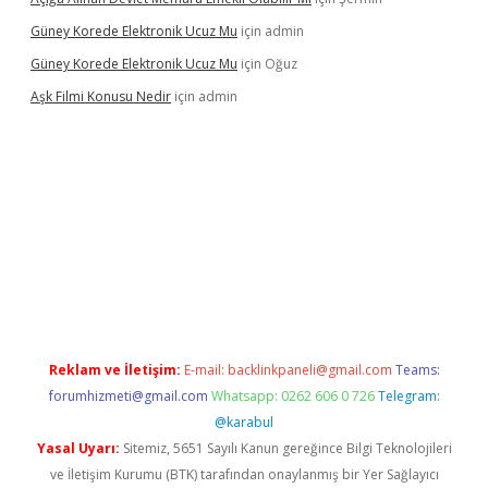
Güney Korede Elektronik Ucuz Mu
için
admin
Güney Korede Elektronik Ucuz Mu
için
Oğuz
Aşk Filmi Konusu Nedir
için
admin
üvenilir mi
elexbetgiris.org
Reklam ve İletişim:
E-mail:
backlinkpaneli@gmail.com
Teams:
forumhizmeti@gmail.com
Whatsapp: 0262 606 0 726
Telegram:
@karabul
Yasal Uyarı:
Sitemiz, 5651 Sayılı Kanun gereğince Bilgi Teknolojileri
ve İletişim Kurumu (BTK) tarafından onaylanmış bir Yer Sağlayıcı