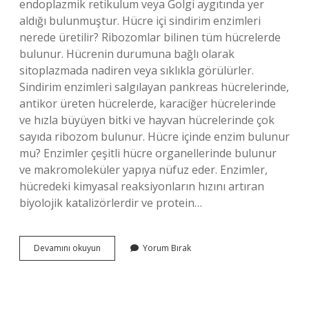
endoplazmik retikulum veya Golgi aygıtında yer
aldığı bulunmuştur. Hücre içi sindirim enzimleri
nerede üretilir? Ribozomlar bilinen tüm hücrelerde
bulunur. Hücrenin durumuna bağlı olarak
sitoplazmada nadiren veya sıklıkla görülürler.
Sindirim enzimleri salgılayan pankreas hücrelerinde,
antikor üreten hücrelerde, karaciğer hücrelerinde
ve hızla büyüyen bitki ve hayvan hücrelerinde çok
sayıda ribozom bulunur. Hücre içinde enzim bulunur
mu? Enzimler çeşitli hücre organellerinde bulunur
ve makromoleküler yapıya nüfuz eder. Enzimler,
hücredeki kimyasal reaksiyonların hızını artıran
biyolojik katalizörlerdir ve protein…
Hücrede
Devamını okuyun
Yorum Bırak
Enzim
Nerede
Üretilir