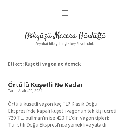
menüyü
Anasayfa
aç
Gizlilik Politikası
Gökyüzü Macera Günlüğü
Yasal Uyarı
Seyahat hikayeleriyle keyifli yolculuk!
Hakkımızda
Etiket:
Kuşetli vagon ne demek
Örtülü Kuşetli Ne Kadar
Tarih: Aralık 20, 2024
Örtülü kuşetli vagon kaç TL? Klasik Doğu
Ekspresi’nde kapalı kuşetli vagonun tek kişi ücreti
720 TL, pullman’ın ise 420 TL’dir. Vagon tipleri:
Turistik Doğu Ekspresi’nde yemekli ve yataklı