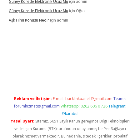
Güney Korede Elektronik Ucuz Mu
için
admin
Güney Korede Elektronik Ucuz Mu
için
Oğuz
Aşk Filmi Konusu Nedir
için
admin
üvenilir mi
elexbetgiris.org
Reklam ve İletişim:
E-mail:
backlinkpaneli@gmail.com
Teams:
forumhizmeti@gmail.com
Whatsapp: 0262 606 0 726
Telegram:
@karabul
Yasal Uyarı:
Sitemiz, 5651 Sayılı Kanun gereğince Bilgi Teknolojileri
ve İletişim Kurumu (BTK) tarafından onaylanmış bir Yer Sağlayıcı
olarak hizmet vermektedir. Bu nedenle, sitedeki içerikleri proaktif