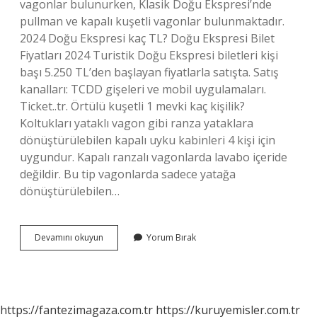
vagonlar bulunurken, Klasik Doğu Ekspresi’nde
pullman ve kapalı kuşetli vagonlar bulunmaktadır.
2024 Doğu Ekspresi kaç TL? Doğu Ekspresi Bilet
Fiyatları 2024 Turistik Doğu Ekspresi biletleri kişi
başı 5.250 TL’den başlayan fiyatlarla satışta. Satış
kanalları: TCDD gişeleri ve mobil uygulamaları.
Ticket..tr. Örtülü kuşetli 1 mevki kaç kişilik?
Koltukları yataklı vagon gibi ranza yataklara
dönüştürülebilen kapalı uyku kabinleri 4 kişi için
uygundur. Kapalı ranzalı vagonlarda lavabo içeride
değildir. Bu tip vagonlarda sadece yatağa
dönüştürülebilen…
Örtülü
Devamını okuyun
Yorum Bırak
Kuşetli
Ne
Kadar
https://fantezimagaza.com.tr
https://kuruyemisler.com.tr