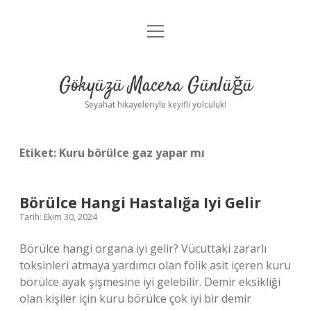
menüyü
Anasayfa
aç
Gizlilik Politikası
Gökyüzü Macera Günlüğü
Yasal Uyarı
Seyahat hikayeleriyle keyifli yolculuk!
Hakkımızda
Etiket:
Kuru börülce gaz yapar mı
Börülce Hangi Hastalığa Iyi Gelir
Tarih: Ekim 30, 2024
Börülce hangi organa iyi gelir? Vücuttaki zararlı
toksinleri atmaya yardımcı olan folik asit içeren kuru
börülce ayak şişmesine iyi gelebilir. Demir eksikliği
olan kişiler için kuru börülce çok iyi bir demir