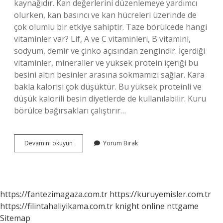
kaynağıdır. Kan değerlerini düzenlemeye yardımcı
olurken, kan basıncı ve kan hücreleri üzerinde de
çok olumlu bir etkiye sahiptir. Taze börülcede hangi
vitaminler var? Lif, A ve C vitaminleri, B vitamini,
sodyum, demir ve çinko açısından zengindir. İçerdiği
vitaminler, mineraller ve yüksek protein içeriği bu
besini altın besinler arasına sokmamızı sağlar. Kara
bakla kalorisi çok düşüktür. Bu yüksek proteinli ve
düşük kalorili besin diyetlerde de kullanılabilir. Kuru
börülce bağırsakları çalıştırır…
Börülce
Devamını okuyun
Yorum Bırak
Hangi
Hastalığa
Iyi
Gelir
https://fantezimagaza.com.tr
https://kuruyemisler.com.tr
https://filintahaliyikama.com.tr
knight online
nttgame
Sitemap