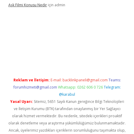
Aşk Filmi Konusu Nedir
için
admin
üvenilir mi
elexbetgiris.org
Reklam ve İletişim:
E-mail:
backlinkpaneli@gmail.com
Teams:
forumhizmeti@gmail.com
Whatsapp: 0262 606 0 726
Telegram:
@karabul
Yasal Uyarı:
Sitemiz, 5651 Sayılı Kanun gereğince Bilgi Teknolojileri
ve İletişim Kurumu (BTK) tarafından onaylanmış bir Yer Sağlayıcı
olarak hizmet vermektedir. Bu nedenle, sitedeki içerikleri proaktif
olarak denetleme veya araştırma yükümlülüğümüz bulunmamaktadır.
Ancak, üyelerimiz yazdıkları içeriklerin sorumluluğunu taşımakta olup,