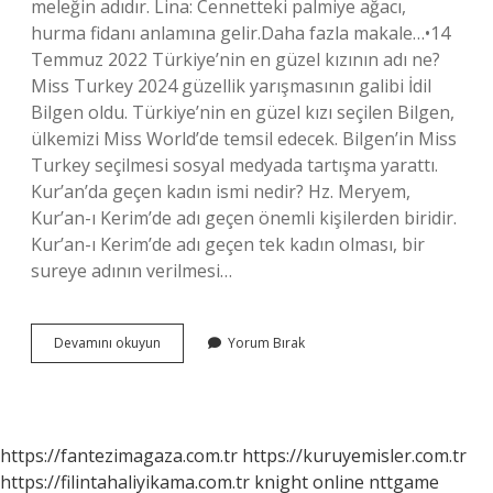
meleğin adıdır. Lina: Cennetteki palmiye ağacı,
hurma fidanı anlamına gelir.Daha fazla makale…•14
Temmuz 2022 Türkiye’nin en güzel kızının adı ne?
Miss Turkey 2024 güzellik yarışmasının galibi İdil
Bilgen oldu. Türkiye’nin en güzel kızı seçilen Bilgen,
ülkemizi Miss World’de temsil edecek. Bilgen’in Miss
Turkey seçilmesi sosyal medyada tartışma yarattı.
Kur’an’da geçen kadın ismi nedir? Hz. Meryem,
Kur’an-ı Kerim’de adı geçen önemli kişilerden biridir.
Kur’an-ı Kerim’de adı geçen tek kadın olması, bir
sureye adının verilmesi…
Peygamber
Devamını okuyun
Yorum Bırak
Kızı
Isimleri
Nelerdir
https://fantezimagaza.com.tr
https://kuruyemisler.com.tr
https://filintahaliyikama.com.tr
knight online
nttgame