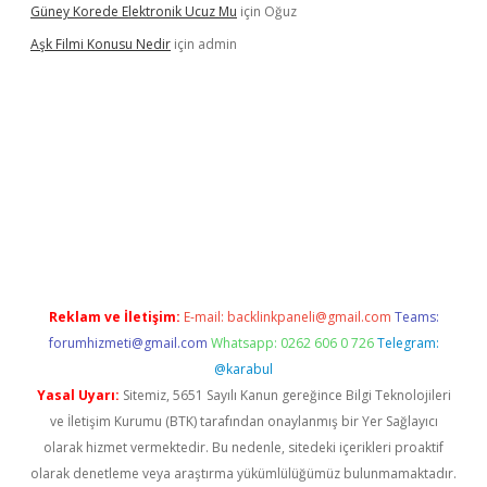
Güney Korede Elektronik Ucuz Mu
için
Oğuz
Aşk Filmi Konusu Nedir
için
admin
üvenilir mi
elexbetgiris.org
Reklam ve İletişim:
E-mail:
backlinkpaneli@gmail.com
Teams:
forumhizmeti@gmail.com
Whatsapp: 0262 606 0 726
Telegram:
@karabul
Yasal Uyarı:
Sitemiz, 5651 Sayılı Kanun gereğince Bilgi Teknolojileri
ve İletişim Kurumu (BTK) tarafından onaylanmış bir Yer Sağlayıcı
olarak hizmet vermektedir. Bu nedenle, sitedeki içerikleri proaktif
olarak denetleme veya araştırma yükümlülüğümüz bulunmamaktadır.