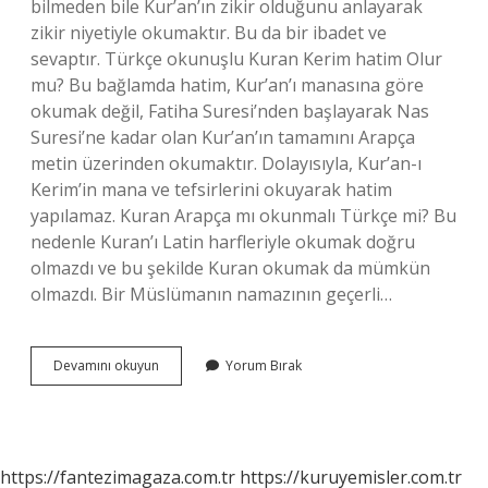
bilmeden bile Kur’an’ın zikir olduğunu anlayarak
zikir niyetiyle okumaktır. Bu da bir ibadet ve
sevaptır. Türkçe okunuşlu Kuran Kerim hatim Olur
mu? Bu bağlamda hatim, Kur’an’ı manasına göre
okumak değil, Fatiha Suresi’nden başlayarak Nas
Suresi’ne kadar olan Kur’an’ın tamamını Arapça
metin üzerinden okumaktır. Dolayısıyla, Kur’an-ı
Kerim’in mana ve tefsirlerini okuyarak hatim
yapılamaz. Kuran Arapça mı okunmalı Türkçe mi? Bu
nedenle Kuran’ı Latin harfleriyle okumak doğru
olmazdı ve bu şekilde Kuran okumak da mümkün
olmazdı. Bir Müslümanın namazının geçerli…
Kuranı
Devamını okuyun
Yorum Bırak
Kerimin
Türkçesini
Okumak
Kabul
Olur
https://fantezimagaza.com.tr
https://kuruyemisler.com.tr
Mu