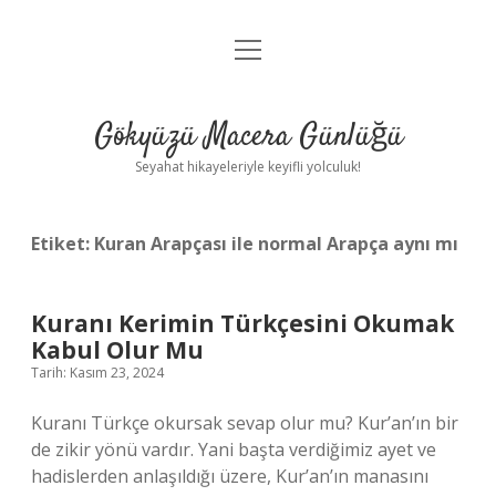
menüyü
Anasayfa
aç
Gizlilik Politikası
Gökyüzü Macera Günlüğü
Yasal Uyarı
Seyahat hikayeleriyle keyifli yolculuk!
Hakkımızda
Etiket:
Kuran Arapçası ile normal Arapça aynı mı
Kuranı Kerimin Türkçesini Okumak
Kabul Olur Mu
Tarih: Kasım 23, 2024
Kuranı Türkçe okursak sevap olur mu? Kur’an’ın bir
de zikir yönü vardır. Yani başta verdiğimiz ayet ve
hadislerden anlaşıldığı üzere, Kur’an’ın manasını