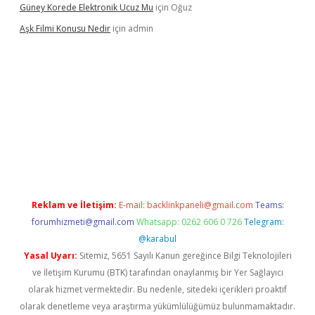
Güney Korede Elektronik Ucuz Mu
için
Oğuz
Aşk Filmi Konusu Nedir
için
admin
üvenilir mi
elexbetgiris.org
Reklam ve İletişim:
E-mail:
backlinkpaneli@gmail.com
Teams:
forumhizmeti@gmail.com
Whatsapp: 0262 606 0 726
Telegram:
@karabul
Yasal Uyarı:
Sitemiz, 5651 Sayılı Kanun gereğince Bilgi Teknolojileri
ve İletişim Kurumu (BTK) tarafından onaylanmış bir Yer Sağlayıcı
olarak hizmet vermektedir. Bu nedenle, sitedeki içerikleri proaktif
olarak denetleme veya araştırma yükümlülüğümüz bulunmamaktadır.