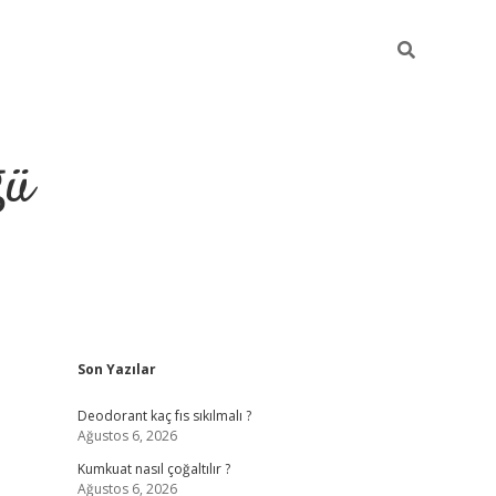
ğü
Sidebar
Son Yazılar
hiltonbet yeni giriş
betexper güvenilir
Deodorant kaç fıs sıkılmalı ?
Ağustos 6, 2026
Kumkuat nasıl çoğaltılır ?
Ağustos 6, 2026