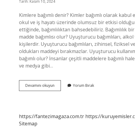
Tarih: Kasım 10, 2024
Kimlere bağımlı denir? Kimler bağımlı olarak kabul ed
okul ve iş hayatı üzerinde olumsuz bir etkisi oldu
ettiğinde, bağımlılıktan bahsedebiliriz. Bağımlılık bir 
madde bağımlısı olur? Uyuşturucu bağımlıları, alko
kişilerdir. Uyuşturucu bağımlıları, zihinsel, fiziksel
oldukları maddeyi bırakmazlar. Uyuşturucu kullanımı, 
bağımlı olur? İnsanlar çeşitli maddelere bağımlı hale 
ve medya gibi…
Kimler
Devamını okuyun
Yorum Bırak
Bağımlı
Olabilir
https://fantezimagaza.com.tr
https://kuruyemisler.
Sitemap