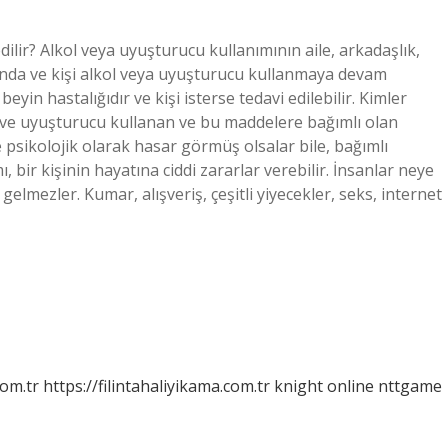
ilir? Alkol veya uyuşturucu kullanımının aile, arkadaşlık,
ğunda ve kişi alkol veya uyuşturucu kullanmaya devam
beyin hastalığıdır ve kişi isterse tedavi edilebilir. Kimler
l ve uyuşturucu kullanan ve bu maddelere bağımlı olan
 ve psikolojik olarak hasar görmüş olsalar bile, bağımlı
bir kişinin hayatına ciddi zararlar verebilir. İnsanlar neye
gelmezler. Kumar, alışveriş, çeşitli yiyecekler, seks, internet
com.tr
https://filintahaliyikama.com.tr
knight online
nttgame