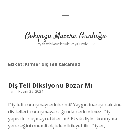
menüyü
Anasayfa
aç
Gizlilik Politikası
Gökyüzü Macera Günlüğü
Yasal Uyarı
Seyahat hikayeleriyle keyifli yolculuk!
Hakkımızda
Etiket:
Kimler diş teli takamaz
Diş Teli Diksiyonu Bozar Mı
Tarih: Kasım 29, 2024
Diş teli konuşmayı etkiler mi? Yaygın inanışın aksine
diş telleri konuşmaya doğrudan etki etmez. Diş
yapısı konuşmayı etkiler mi? Eksik dişler konuşma
yeteneğini önemli ölçüde etkileyebilir. Dişler,