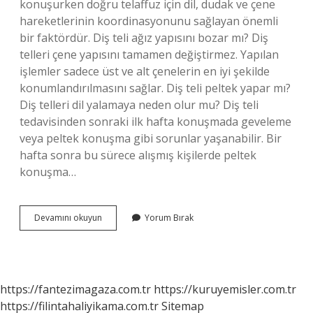
konuşurken doğru telaffuz için dil, dudak ve çene
hareketlerinin koordinasyonunu sağlayan önemli
bir faktördür. Diş teli ağız yapısını bozar mı? Diş
telleri çene yapısını tamamen değiştirmez. Yapılan
işlemler sadece üst ve alt çenelerin en iyi şekilde
konumlandırılmasını sağlar. Diş teli peltek yapar mı?
Diş telleri dil yalamaya neden olur mu? Diş teli
tedavisinden sonraki ilk hafta konuşmada geveleme
veya peltek konuşma gibi sorunlar yaşanabilir. Bir
hafta sonra bu sürece alışmış kişilerde peltek
konuşma…
Diş
Devamını okuyun
Yorum Bırak
Teli
Diksiyonu
Bozar
Mı
https://fantezimagaza.com.tr
https://kuruyemisler.com.tr
https://filintahaliyikama.com.tr
Sitemap