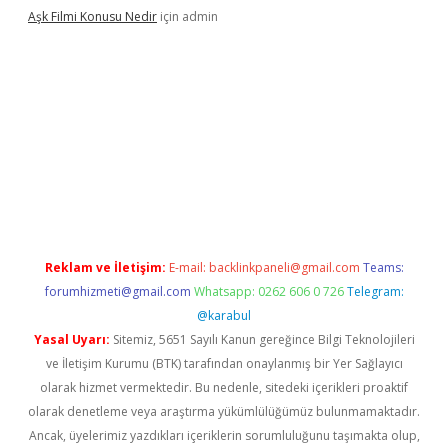
Aşk Filmi Konusu Nedir
için
admin
üvenilir mi
elexbetgiris.org
Reklam ve İletişim:
E-mail:
backlinkpaneli@gmail.com
Teams:
forumhizmeti@gmail.com
Whatsapp: 0262 606 0 726
Telegram:
@karabul
Yasal Uyarı:
Sitemiz, 5651 Sayılı Kanun gereğince Bilgi Teknolojileri
ve İletişim Kurumu (BTK) tarafından onaylanmış bir Yer Sağlayıcı
olarak hizmet vermektedir. Bu nedenle, sitedeki içerikleri proaktif
olarak denetleme veya araştırma yükümlülüğümüz bulunmamaktadır.
Ancak, üyelerimiz yazdıkları içeriklerin sorumluluğunu taşımakta olup,