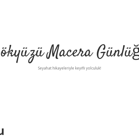
ökyüzü Macera Günlü
Seyahat hikayeleriyle keyifli yolculuk!
u