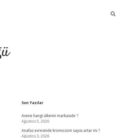
ğü
Sidebar
Son Yazılar
hiltonbet yeni giriş
betexper güvenilir 
Avene hangi ülkenin markasıdır ?
Ağustos 5, 2026
Anafaz evresinde kromozom sayısı artar mı ?
Ağustos 3, 2026