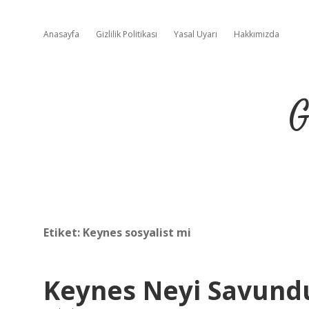
Anasayfa
Gizlilik Politikası
Yasal Uyarı
Hakkımızda
G
Etiket:
Keynes sosyalist mi
Keynes Neyi Savund