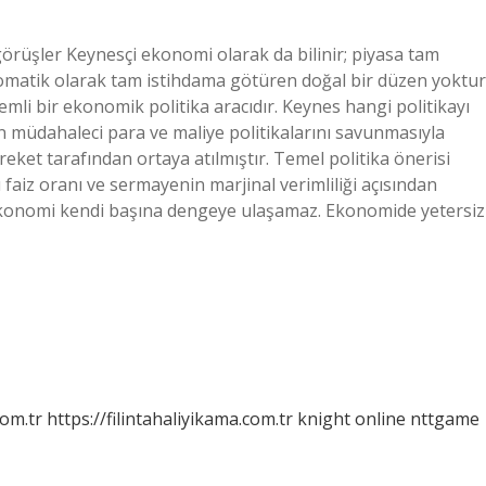
örüşler Keynesçi ekonomi olarak da bilinir; piyasa tam
tomatik olarak tam istihdama götüren doğal bir düzen yoktur
emli bir ekonomik politika aracıdır. Keynes hangi politikayı
n müdahaleci para ve maliye politikalarını savunmasıyla
reket tarafından ortaya atılmıştır. Temel politika önerisi
 faiz oranı ve sermayenin marjinal verimliliği açısından
? Ekonomi kendi başına dengeye ulaşamaz. Ekonomide yetersiz
com.tr
https://filintahaliyikama.com.tr
knight online
nttgame