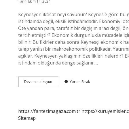
Tarih: Ekim 14, 2024
Keynesyen iktisat neyi savunur? Keynes’e göre bu g
istihdamda değil, eksik istihdamdadır. Ekonomiyi o
Öte yandan para, tarafsız bir değişim aracı değil, ön
tercih etmiştir? Ekonomik durgunlukla mücadele içi
bilinir. Bu fikirler daha sonra Keynesçi ekonomik ha
talep yanlısı bir makroekonomik politikadır. Yatırımı
açıklar. Keynesyen yaklaşımın özellikleri nelerdir
istihdam olduğunda denge sağlanır.…
Keynes
Devamını okuyun
Yorum Bırak
Neyi
Savundu
https://fantezimagaza.com.tr
https://kuruyemisler.
Sitemap